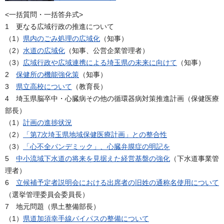
<一括質問・一括答弁式>
1 更なる広域行政の推進について
（1）
県内のごみ処理の広域化
（知事）
（2）
水道の広域化
（知事、公営企業管理者）
（3）
広域行政や広域連携による埼玉県の未来に向けて
（知事）
2
保健所の機能強化策
（知事）
3
県立高校について
（教育長）
4 埼玉県脳卒中・心臓病その他の循環器病対策推進計画（保健医療
部長）
（1）
計画の進捗状況
（2）
「第7次埼玉県地域保健医療計画」との整合性
（3）
「心不全パンデミック」、心臓弁膜症の明記を
5
中小流域下水道の将来を見据えた経営基盤の強化
（下水道事業管
理者）
6
立候補予定者説明会における出席者の旧姓の通称名使用について
（選挙管理委員会委員長）
7 地元問題（県土整備部長）
（1）
県道加須幸手線バイパスの整備について