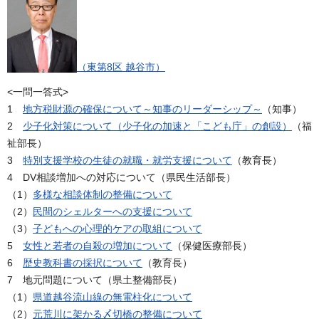
（東第8区 越谷市）
<一問一答式>
1
地方税財源の確保について～知事のリーダーシップ～
（知事）
2
少子化対策について（少子化の加速と「こども庁」の創設）
（福
祉部長）
3
特別支援学校の生徒の就職・就労支援について
（教育長）
4 DV相談増加への対応について（県民生活部長）
（1）
多様な相談体制の整備について
（2）
民間のシェルターへの支援について
（3）
子どもへの心理的ケアの取組について
5
女性と若者の自殺の増加について
（保健医療部長）
6
歴史教科書の採択について
（教育長）
7 地元問題について（県土整備部長）
（1）
県道越谷流山線の無電柱化について
（2）
元荒川に架かる〆切橋の整備について