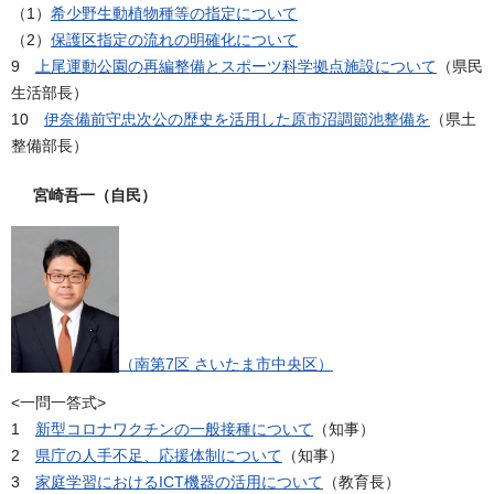
（1）
希少野生動植物種等の指定について
（2）
保護区指定の流れの明確化について
9
上尾運動公園の再編整備とスポーツ科学拠点施設について
（県民
生活部長）
10
伊奈備前守忠次公の歴史を活用した原市沼調節池整備を
（県土
整備部長）
宮崎吾一（自民）
（南第7区 さいたま市中央区）
<一問一答式>
1
新型コロナワクチンの一般接種について
（知事）
2
県庁の人手不足、応援体制について
（知事）
3
家庭学習におけるICT機器の活用について
（教育長）