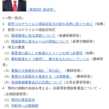
（東第3区 加須市）
<一問一答式>
1
新型コロナウイルス感染症拡大の波を未然に防ぐために
（知事）
2 新型コロナウイルス感染症対応
（1）
職場復帰に係る課題について
（保健医療部長）
（2）
職場復帰に係るルールの周知について
（産業労働部長）
3 埼玉の農業
（1）
農業者の暮らしや集落のイメージを持つ必要性
（知事）
（2）
農村集落をどう維持し、魅力あるものにしていくか
（農林部
長）
（3）
農業の大規模化を阻む「草の話」
（農林部長）
（4）
農業の大規模化を推進する「ほ場整備」
（農林部長）
（5）
地域整備事業会計の活用について
（公営企業管理者）
4 県内の移動の自由を考える～ 自家用有償旅客運送について ～
（企画財政部長）
（1）
県内の普及状況
（2）
市町村への横展開