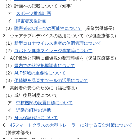
（2）計画への記載について（知事）
ア
スポーツ推進計画
イ
障害者支援計画
（3）
障害者eスポーツの可能性について
（産業労働部長）
3 ウェアラブルデバイスの活用について（保健医療部長）
（1）
新型コロナウイルス患者の体調管理について
（2）
コバトン健康マイレージ事業等について
4 ACP推進と同時に価値観の整理整頓を（保健医療部長）
（1）
県内での状況把握調査について
（2）
ALP領域の重要性について
（3）
価値観を見直すツールの活用について
5 高齢者の安心のために（福祉部長）
（1）成年後見制度について
ア
中核機関の設置目標について
イ
近隣市町村の連携
（2）
身元保証代行について
6
45フィートクラスの大型トレーラーに対する安全対策について
（警察本部長）