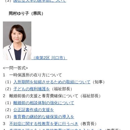
（3）
国公立大学の医学部について
岡村ゆり子（県民）
（南第2区 川口市）
<一問一答式>
1 一時保護所の在り方について
（1）
入所期間を短縮させるための取組について
（知事）
（2）
子どもの権利擁護を
（福祉部長）
2 離婚前後の支援と養育費確保について（福祉部長）
（1）
離婚前の相談体制の強化について
（2）
公正証書作成の支援を
（3）
養育費の継続的な確保策の導入を
3
不妊症に関する性教育を更に行うべき
（教育長）