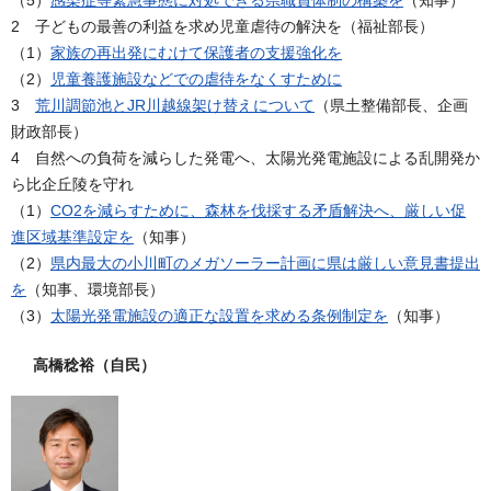
（5）
感染症等緊急事態に対処できる県職員体制の構築を
（知事）
2 子どもの最善の利益を求め児童虐待の解決を（福祉部長）
（1）
家族の再出発にむけて保護者の支援強化を
（2）
児童養護施設などでの虐待をなくすために
3
荒川調節池とJR川越線架け替えについて
（県土整備部長、企画
財政部長）
4 自然への負荷を減らした発電へ、太陽光発電施設による乱開発か
ら比企丘陵を守れ
（1）
CO2を減らすために、森林を伐採する矛盾解決へ、厳しい促
進区域基準設定を
（知事）
（2）
県内最大の小川町のメガソーラー計画に県は厳しい意見書提出
を
（知事、環境部長）
（3）
太陽光発電施設の適正な設置を求める条例制定を
（知事）
高橋稔裕（自民）