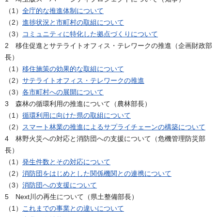
（1）
全庁的な推進体制について
（2）
進捗状況と市町村の取組について
（3）
コミュニティに特化した拠点づくりについて
2 移住促進とサテライトオフィス・テレワークの推進（企画財政部
長）
（1）
移住施策の効果的な取組について
（2）
サテライトオフィス・テレワークの推進
（3）
各市町村への展開について
3 森林の循環利用の推進について（農林部長）
（1）
循環利用に向けた県の取組について
（2）
スマート林業の推進によるサプライチェーンの構築について
4 林野火災への対応と消防団への支援について（危機管理防災部
長）
（1）
発生件数とその対応について
（2）
消防団をはじめとした関係機関との連携について
（3）
消防団への支援について
5 Next川の再生について（県土整備部長）
（1）
これまでの事業との違いについて