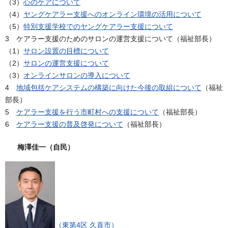
（3）
心のケアについて
（4）
ヤングケアラー支援へのオンライン環境の活用について
（5）
特別支援学校でのヤングケアラー支援について
3 ケアラー支援のためのサロンの運営支援について（福祉部長）
（1）
サロン設置の目標について
（2）
サロンの運営支援について
（3）
オンラインサロンの導入について
4
地域包括ケアシステムの構築に向けた今後の取組について
（福祉
部長）
5
ケアラー支援を行う市町村への支援について
（福祉部長）
6
ケアラー支援の普及啓発について
（福祉部長）
梅澤佳一（自民）
（東第4区 久喜市）