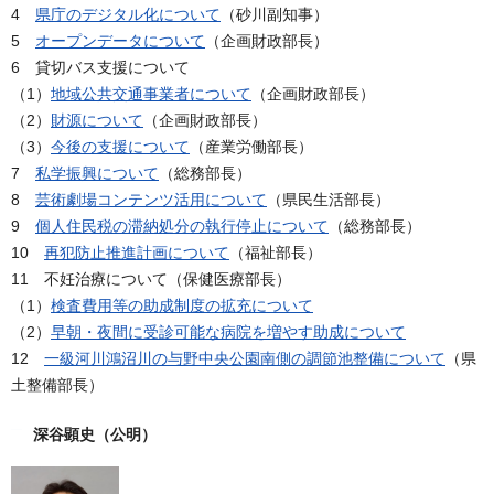
4
県庁のデジタル化について
（砂川副知事）
5
オープンデータについて
（企画財政部長）
6 貸切バス支援について
（1）
地域公共交通事業者について
（企画財政部長）
（2）
財源について
（企画財政部長）
（3）
今後の支援について
（産業労働部長）
7
私学振興について
（総務部長）
8
芸術劇場コンテンツ活用について
（県民生活部長）
9
個人住民税の滞納処分の執行停止について
（総務部長）
10
再犯防止推進計画について
（福祉部長）
11 不妊治療について（保健医療部長）
（1）
検査費用等の助成制度の拡充について
（2）
早朝・夜間に受診可能な病院を増やす助成について
12
一級河川鴻沼川の与野中央公園南側の調節池整備について
（県
土整備部長）
深谷顕史（公明）