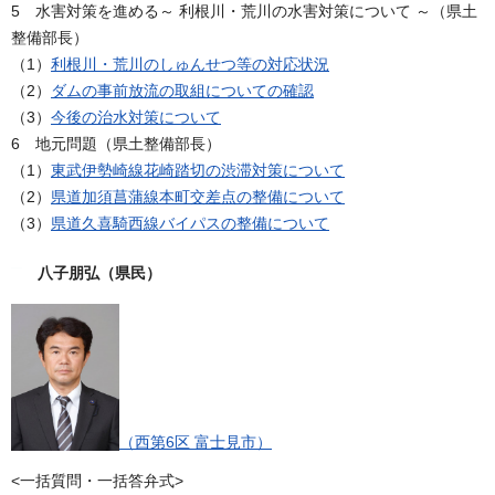
5 水害対策を進める～ 利根川・荒川の水害対策について ～（県土
整備部長）
（1）
利根川・荒川のしゅんせつ等の対応状況
（2）
ダムの事前放流の取組についての確認
（3）
今後の治水対策について
6 地元問題（県土整備部長）
（1）
東武伊勢崎線花崎踏切の渋滞対策について
（2）
県道加須菖蒲線本町交差点の整備について
（3）
県道久喜騎西線バイパスの整備について
八子朋弘（県民）
（西第6区 富士見市）
<一括質問・一括答弁式>