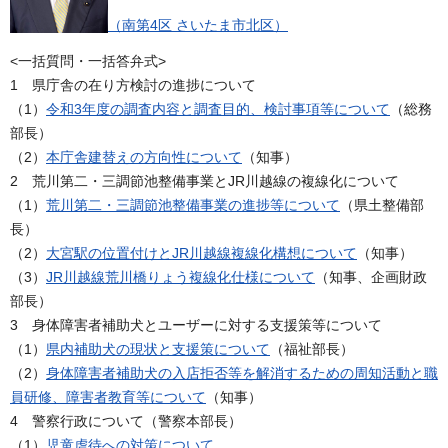
（南第4区 さいたま市北区）
<一括質問・一括答弁式>
1 県庁舎の在り方検討の進捗について
（1）
令和3年度の調査内容と調査目的、検討事項等について
（総務
部長）
（2）
本庁舎建替えの方向性について
（知事）
2 荒川第二・三調節池整備事業とJR川越線の複線化について
（1）
荒川第二・三調節池整備事業の進捗等について
（県土整備部
長）
（2）
大宮駅の位置付けとJR川越線複線化構想について
（知事）
（3）
JR川越線荒川橋りょう複線化仕様について
（知事、企画財政
部長）
3 身体障害者補助犬とユーザーに対する支援策等について
（1）
県内補助犬の現状と支援策について
（福祉部長）
（2）
身体障害者補助犬の入店拒否等を解消するための周知活動と職
員研修、障害者教育等について
（知事）
4 警察行政について（警察本部長）
（1）
児童虐待への対策について