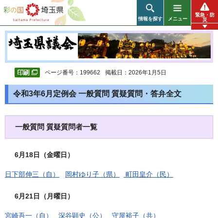
彩の国 埼玉県
緊急・防
情報を探す
メニュー
災
ページ番号：199662
掲載日：2026年1月5日
令和3年6月定例会 一般質問 質疑質問・答弁全文
一般質問 質疑質問者一覧
6月18日（金曜日）
日下部伸三（自）
岡村ゆり子（県）
町田皇介（民）
6月21日（月曜日）
宮崎吾一（自）
深谷顕史（公）
守屋裕子（共）