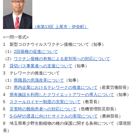
（南第13区 上尾市・伊奈町）
<一問一答式>
1 新型コロナウイルスワクチン接種について（知事）
（1）
2回接種の促進について
（2）
ワクチン接種の有無による差別等への対応について
2
貸切バス事業者への支援について
（知事）
3 テレワークの推進について
（1）
県職員の意識改革について
（知事）
（2）
県内企業におけるテレワークの推進について
（産業労働部長）
4
県有施設を利用したクワイエットアワーの導入について
（知事）
5
スクールロイヤー制度の充実について
（教育長）
6
災害時の難病患者への対応について
（危機管理防災部長）
7
S-GAPの普及に向けたサイクルの実現について
（農林部長）
8 埼玉県希少野生動植物の種の保護に関する条例について（環境部
長）