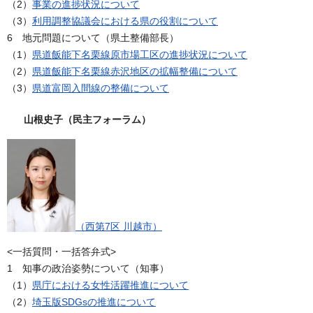
（2）
事業の進捗状況について
（3）
利用調整協議会における県の役割について
6 地元問題について（県土整備部長）
（1）
県道飯能下名栗線原市場工区の進捗状況について
（2）
県道飯能下名栗線赤沢地区の拡幅整備について
（3）
県道富岡入間線の整備について
山根史子（民主フォーラム）
（西第7区 川越市）
<一括質問・一括答弁式>
1 知事の政治姿勢について（知事）
（1）
県庁における女性活躍推進について
（2）
埼玉版SDGsの推進について