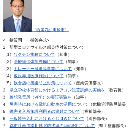
（西第7区 川越市）
<一括質問・一括答弁式>
1 新型コロナウイルス感染症対策について
（1）
ワクチン接種について
（知事）
（2）
医療提供体制整備について
（知事）
（3）
トレーナー派遣等事業について
（知事）
（4）
仮設専用医療施設について
（知事）
（5）
飲食店の感染防止対策について
（産業労働部長）
2
県立学校体育館におけるエアコン設置訓練の実施を
（教育長）
3
仮想発電所（VPP）の実証実験を
（知事）
4
災害時における電気自動車の活用について
（危機管理防災部長）
5
障害者入所施設利用者の避難について
（福祉部長）
6
一般競争入札におけるくじ引きについて
（総務部長）
7
都市計画道路川越北環状線の4車線化について
（県土整備部長）