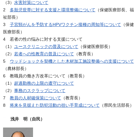
（3）
水害対策について
2
多胎児世帯に対する支援と環境整備について
（保健医療部長、福
祉部長）
3
子宮頸がんを予防するHPVワクチン接種の周知等について
（保健
医療部長）
4 若者の性の悩みに対する支援について
（1）
ユースクリニックの普及について
（保健医療部長）
（2）
若者への性教育の普及について
（教育長）
5
ウッドショックを契機とした木材加工施設整備への支援について
（農林部長）
6 教職員の働き方改革について（教育長）
（1）
超過勤務の上限の遵守について
（2）
事務のスクラップについて
7
教員の人材確保策について
（教育長）
8
将来を見据えた防犯活動の担い手育成について
（県民生活部長）
浅井 明（自民）