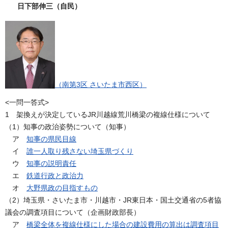
日下部伸三（自民）
（南第3区 さいたま市西区）
<一問一答式>
1 架換えが決定しているJR川越線荒川橋梁の複線仕様について
（1）知事の政治姿勢について（知事）
ア
知事の県民目線
イ
誰一人取り残さない埼玉県づくり
ウ
知事の説明責任
エ
鉄道行政と政治力
オ
大野県政の目指すもの
（2）埼玉県・さいたま市・川越市・JR東日本・国土交通省の5者協
議会の調査項目について（企画財政部長）
ア
橋梁全体を複線仕様にした場合の建設費用の算出は調査項目