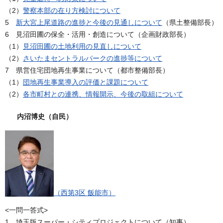
（2）
警察本部の在り方検討について
5
新大宮上尾道路の進捗と今後の見通しについて
（県土整備部長）
6 見沼田圃の保全・活用・創造について（企画財政部長）
（1）
見沼田圃の土地利用の見直しについて
（2）
さいたまセントラルパークの進捗等について
7 県営住宅団地再生事業について（都市整備部長）
（1）
団地再生事業導入の評価と課題について
（2）
各市町村との連携、情報開示、今後の取組について
内沼博史（自民）
（西第3区 飯能市）
<一問一答式>
1 埼玉版スーパー・シティプロジェクトについて（知事）