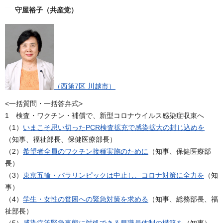
守屋裕子（共産党）
（西第7区 川越市）
<一括質問・一括答弁式>
1 検査・ワクチン・補償で、新型コロナウイルス感染症収束へ
（1）
いまこそ思い切ったPCR検査拡充で感染拡大の封じ込めを
（知事、福祉部長、保健医療部長）
（2）
希望者全員のワクチン接種実施のために
（知事、保健医療部
長）
（3）
東京五輪・パラリンピックは中止し、コロナ対策に全力を
（知
事）
（4）
学生・女性の貧困への緊急対策を求める
（知事、総務部長、福
祉部長）