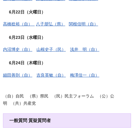
6月22日（火曜日）
高橋稔裕（自）
八子朋弘（県）
関根信明（自）
6月23日（水曜日）
内沼博史（自）
山根史子（民）
浅井 明（自）
6月24日（木曜日）
細田善則（自）
吉良英敏（自）
梅澤佳一（自）
（自）自民 （県）県民 （民）民主フォーラム （公）公
明 （共）共産党
一般質問 質疑質問者