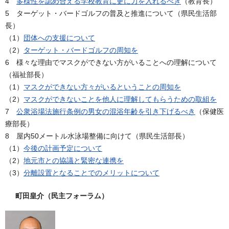
4
多様性を認め合える学校教育に更に力を入れるべき
（教育長）
5 ターゲット・バードゴルフの普及と推進について（県民生活部
長）
（1）
団体への支援について
（2）
ターゲット・バードゴルフの周知を
6 様々な理由でマスクができない方がいることへの理解について
（福祉部長）
（1）
マスクができない方々がいるということの周知を
（2）
マスクができないことを他人に理解してもらうための取組を
7
公衆浴場法施行条例の男女の混浴年齢を引き下げるべき
（保健医
療部長）
8 屋内50メートル水泳場整備に向けて（県民生活部長）
（1）
今後の計画予定について
（2）
地元市との協議と緊密な連携を
（3）
分離設置となることでのメリットについて
町田皇介（民主フォーラム）