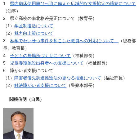
1
県内病床使用率ひっ迫に備えた広域的な支援協定の締結について
（知事）
2 県立高校の南北格差是正について（教育長）
（1）
学区制復活について
（2）
魅力向上策について
3
私学でわいせつ事件を起こした教員への対応について
（総務部
長、教育長）
4
子どもの居場所づくりについて
（福祉部長）
5
児童養護施設出身者への支援について
（福祉部長）
6 障がい者支援について
（1）
障害者優先調達推進法の更なる推進について
（福祉部長）
（2）
触法障がい者支援について
（警察本部長）
関根信明（自民）