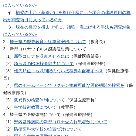
に入っているのか
イ
橋梁の土台・基礎だけを複線仕様にした場合の建設費用の算
出が調査項目に入っているのか
ウ
現在の橋梁を撤去せずに、補強・嵩上げする手法も調査対象
に入っているのか
2
埼玉県の歴史教育・従軍慰安婦について
（教育長）
3 新型コロナウイルス感染症対策について
（1）
新型コロナを収束させるには
（保健医療部長）
（2）
埼玉県のPCR検査能力について
（保健医療部長）
（3）
優先順位・地域制限のない接種券を配布すべき
（保健医療部
長）
（4）
県のホームページでワクチン接種可能な医療機関の検索を
（保
健医療部長）
（5）
変異株の検査体制について
（保健医療部長）
（6）
科学技術教育について
（教育長）
4 埼玉県の医療体制について（保健医療部長）
（1）
県内基幹病院の新型コロナ受入れ患者数について
（2）
防衛医科大学校の位置づけについて