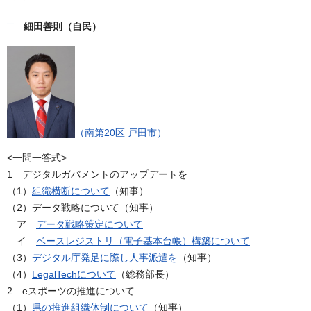
細田善則（自民）
（南第20区 戸田市）
<一問一答式>
1 デジタルガバメントのアップデートを
（1）
組織横断について
（知事）
（2）データ戦略について（知事）
ア
データ戦略策定について
イ
ベースレジストリ（電子基本台帳）構築について
（3）
デジタル庁発足に際し人事派遣を
（知事）
（4）
LegalTechについて
（総務部長）
2 eスポーツの推進について
（1）
県の推進組織体制について
（知事）