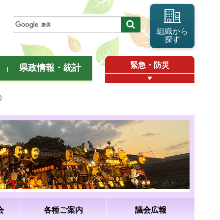
組織から
探す
緊急・防災
県政情報・統計
）
会
各種ご案内
議会広報