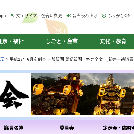
age
文字サイズ・色合い変更
音声読み上げ
ふりがなON
健康・福祉
しごと・産業
文化・教育
概要
> 平成27年6月定例会 一般質問 質疑質問・答弁全文 （新井一徳議員
議員名簿
委員会
定例会・臨時