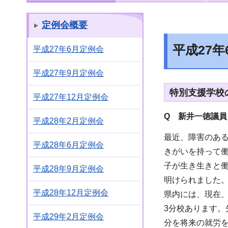
定例会概要
平成27
平成27年6月定例会
平成27年9月定例会
特別支援学校
平成27年12月定例会
Q 新井一徳議員
平成28年2月定例会
最近、障害のあ
平成28年6月定例会
きがいを持って
子が生き生きと
平成28年9月定例会
明けられました
平成28年12月定例会
県内には、現在
3分校あります
平成29年2月定例会
分を将来の就労