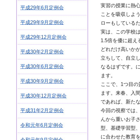
実習の授業に熱
平成29年6月定例会
ことを吸収しよ
平成29年9月定例会
ローもしている
実は、この学校は
平成29年12月定例会
1.5倍を優に超
どれだけ高いか
平成30年2月定例会
立ちして、自立
平成30年6月定例会
なるはずです。
ます。
平成30年9月定例会
ここで、1つ目
ます。来春、入
平成30年12月定例会
であれば、新たな
今回の視察では
平成31年2月定例会
んから重いお子
令和元年6月定例会
型、基礎学習型
に合わせた教育
令和元年9月定例会