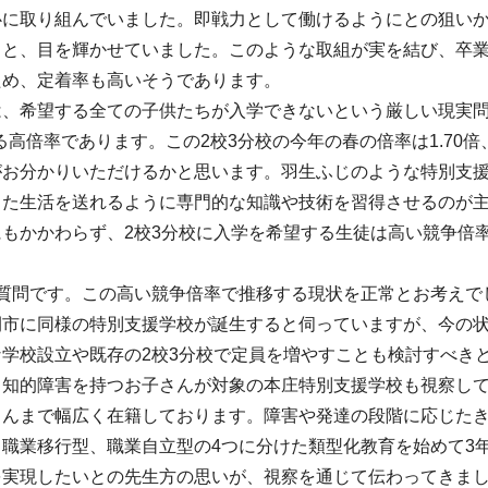
心に取り組んでいました。即戦力として働けるようにとの狙い
うと、目を輝かせていました。このような取組が実を結び、卒
ため、定着率も高いそうであります。
、希望する全ての子供たちが入学できないという厳しい現実問題
える高倍率であります。この2校3分校の今年の春の倍率は1.70
がお分かりいただけるかと思います。羽生ふじのような特別支
した生活を送れるように専門的な知識や技術を習得させるのが
にもかかわらず、2校3分校に入学を希望する生徒は高い競争倍
の質問です。この高い競争倍率で推移する現状を正常とお考えで
間市に同様の特別支援学校が誕生すると伺っていますが、今の
学校設立や既存の2校3分校で定員を増やすことも検討すべき
、知的障害を持つお子さんが対象の本庄特別支援学校も視察し
さんまで幅広く在籍しております。障害や発達の段階に応じた
、職業移行型、職業自立型の4つに分けた類型化教育を始めて3
を実現したいとの先生方の思いが、視察を通じて伝わってきま