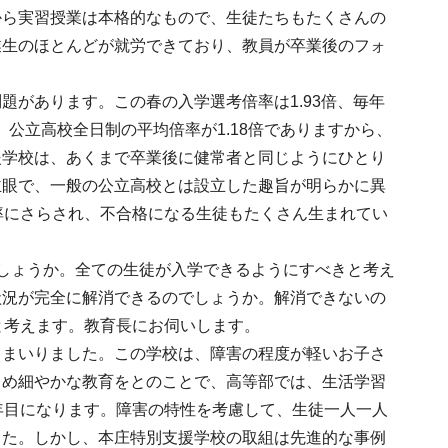
から実習授業は本格的なもので、生徒たちもたくさんの
業生のほとんどが就労できており、教員が卒業後のフォ
があります。この春の入学選考倍率は1.93倍、毎年
倍、公立高校全日制の平均倍率が1.18倍でありますから、
援学校は、あくまで卒業後に健常者と同じようにひとり
主眼で、一般の公立高校とは設立した趣旨が明らかに異
率にさらされ、不合格になる生徒もたくさん生まれてい
しょうか。全ての生徒が入学できるようにすべきと考え
状況が完全に解消できるのでしょうか。解消できないの
と考えます。教育長にお伺いします。
てまいりました。この学校は、障害の程度が軽いお子さ
きめ細やかな教育をとのことで、高等部では、生活学習
年目になります。障害の特性を考慮して、生徒一人一人
した。しかし、本庄特別支援学校の取組は先進的な事例