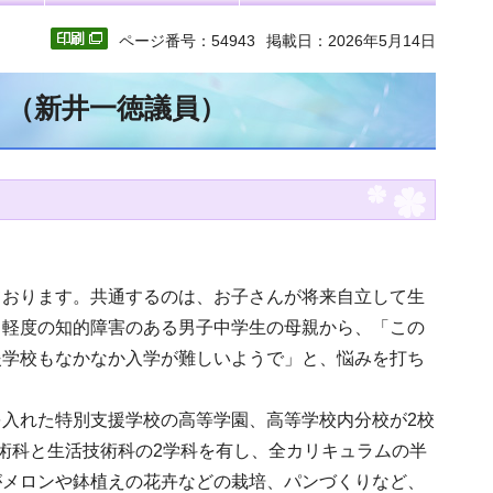
ページ番号：54943
掲載日：2026年5月14日
文 （新井一徳議員）
ております。共通するのは、お子さんが将来自立して生
、軽度の知的障害のある男子中学生の母親から、「この
援学校もなかなか入学が難しいようで」と、悩みを打ち
入れた特別支援学校の高等学園、高等学校内分校が2校
術科と生活技術科の2学科を有し、全カリキュラムの半
がメロンや鉢植えの花卉などの栽培、パンづくりなど、