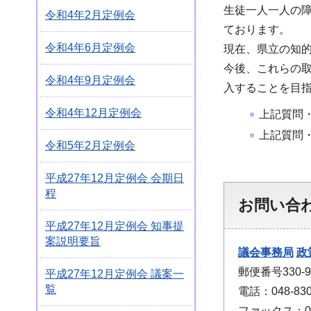
生徒一人一人の
令和4年2月定例会
ております。
令和4年6月定例会
現在、県立の知的
今後、これらの
令和4年9月定例会
入することを目
令和4年12月定例会
上記質問
上記質問
令和5年2月定例会
平成27年12月定例会 会期日
程
お問い合
平成27年12月定例会 知事提
案説明要旨
議会事務局
政
郵便番号330
平成27年12月定例会 議案一
覧
電話：048-830
ファックス：048