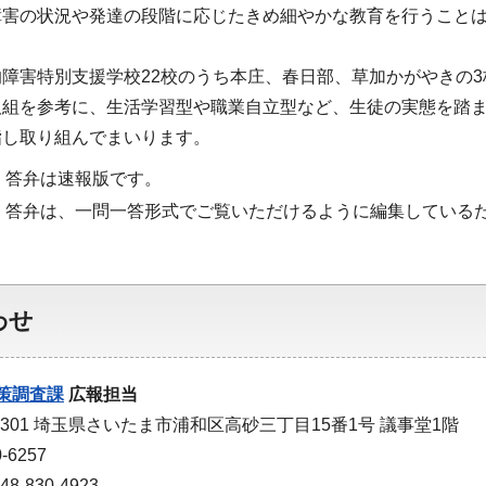
障害の状況や発達の段階に応じたきめ細やかな教育を行うこと
障害特別支援学校22校のうち本庄、春日部、草加かがやきの
取組を参考に、生活学習型や職業自立型など、生徒の実態を踏ま
指し取り組んでまいります。
・答弁は速報版です。
・答弁は、一問一答形式でご覧いただけるように編集している
わせ
策調査課
広報担当
-9301 埼玉県さいたま市浦和区高砂三丁目15番1号 議事堂1階
-6257
-830-4923