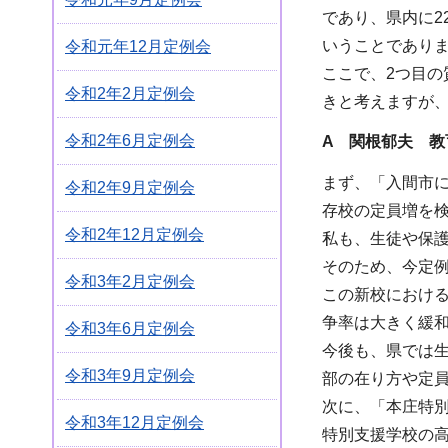
であり、県内に2
いうことであり
令和元年12月定例会
ここで、2つ目
令和2年2月定例会
きと考えますが
令和2年6月定例会
A 関根郁夫 教
まず、「入間市
令和2年9月定例会
存校の定員増を
令和2年12月定例会
私も、生徒や保
そのため、今定
令和3年2月定例会
この新校における
争率は大きく緩
令和3年6月定例会
今後も、県では
令和3年9月定例会
部の在り方や定
次に、「本庄特
令和3年12月定例会
特別支援学校の