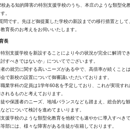
2校ある知的障害の特別支援学校のうち、本庄のような類型化
ます。
の質問です。先ほど御提案した学校の新設までの移行措置として
、教育長のお考えをお伺いいたします。
育長
に特別支援学校を新設することにより今の状況が完全に解消で
検討すべきではないか」についてでございます。
護者の就労に関する高いニーズがある中で、高倍率が続くこと
例会で新校の設置について御審議いただいております。
職業学科の定員は1学年60名を予定しており、これが実現すれ
和されるものと考えております。
生徒や保護者のニーズ、地域バランスなども踏まえ、総合的な
員などについて検討を進めてまいります。
別支援学校のような類型化教育を他校でも速やかに導入すべき
高等部には、様々な障害がある生徒が在籍しております。