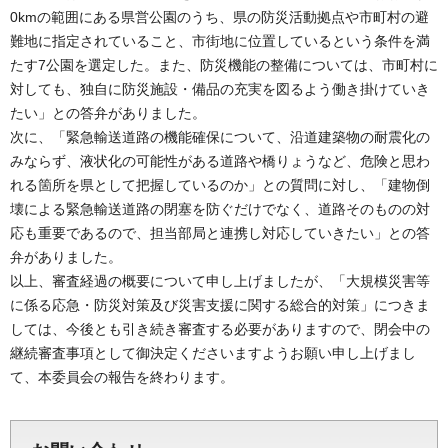
0kmの範囲にある県営公園のうち、県の防災活動拠点や市町村の避
難地に指定されていること、市街地に位置しているという条件を満
たす7公園を選定した。また、防災機能の整備については、市町村に
対しても、独自に防災施設・備品の充実を図るよう働き掛けていき
たい」との答弁がありました。
次に、「緊急輸送道路の機能確保について、沿道建築物の耐震化の
みならず、液状化の可能性がある道路や橋りょうなど、危険と思わ
れる箇所を県として把握しているのか」との質問に対し、「建物倒
壊による緊急輸送道路の閉塞を防ぐだけでなく、道路そのものの対
応も重要であるので、担当部局と連携し対応していきたい」との答
弁がありました。
以上、審査経過の概要について申し上げましたが、「大規模災害等
に係る応急・防災対策及び災害支援に関する総合的対策」につきま
しては、今後とも引き続き審査する必要がありますので、閉会中の
継続審査事項として御決定くださいますようお願い申し上げまし
て、本委員会の報告を終わります。