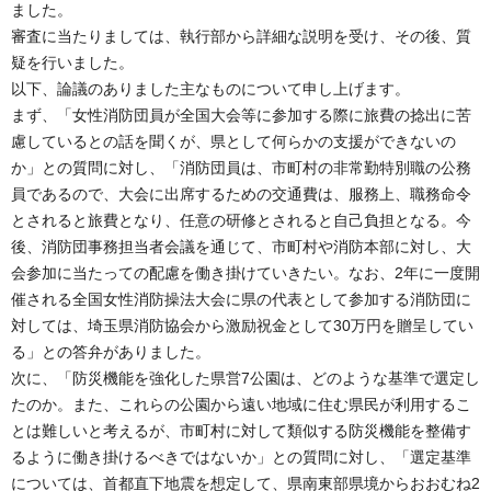
ました。
審査に当たりましては、執行部から詳細な説明を受け、その後、質
疑を行いました。
以下、論議のありました主なものについて申し上げます。
まず、「女性消防団員が全国大会等に参加する際に旅費の捻出に苦
慮しているとの話を聞くが、県として何らかの支援ができないの
か」との質問に対し、「消防団員は、市町村の非常勤特別職の公務
員であるので、大会に出席するための交通費は、服務上、職務命令
とされると旅費となり、任意の研修とされると自己負担となる。今
後、消防団事務担当者会議を通じて、市町村や消防本部に対し、大
会参加に当たっての配慮を働き掛けていきたい。なお、2年に一度開
催される全国女性消防操法大会に県の代表として参加する消防団に
対しては、埼玉県消防協会から激励祝金として30万円を贈呈してい
る」との答弁がありました。
次に、「防災機能を強化した県営7公園は、どのような基準で選定し
たのか。また、これらの公園から遠い地域に住む県民が利用するこ
とは難しいと考えるが、市町村に対して類似する防災機能を整備す
るように働き掛けるべきではないか」との質問に対し、「選定基準
については、首都直下地震を想定して、県南東部県境からおおむね2