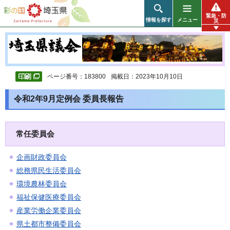
彩の国 埼玉県
緊急・防
情報を探す
メニュー
災
ページ番号：183800
掲載日：2023年10月10日
令和2年9月定例会 委員長報告
常任委員会
企画財政委員会
総務県民生活委員会
環境農林委員会
福祉保健医療委員会
産業労働企業委員会
県土都市整備委員会