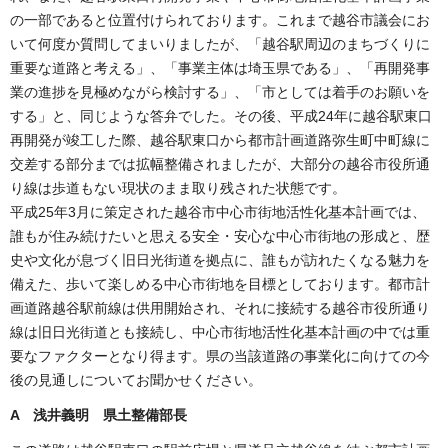
の一部であると位置付けられております。これまで越谷市議会にお
いて何度か質問してまいりましたが、「越谷駅周辺のまちづくりに
重要な道路と考える」、「事業主体は埼玉県である」、「再開発事
業の進捗を見極めながら検討する」、「市としては着手のお願いを
する」と、同じような答弁でした。その後、平成24年に越谷駅東口
再開発が竣工した際、越谷駅東口から都市計画道路弥生町中町線に
交差する部分までは拡幅整備されましたが、大部分の越谷市役所通
り線は歩道もない現状のまま取り残された状態です。
平成25年3月に策定された越谷市中心市街地活性化基本計画では、
誰もが住み続けたいと思える安全・安心な中心市街地の形成と、歴
史や文化が息づく旧日光街道を拠点に、誰もが訪れたくなる魅力を
備えた、歩いて楽しめる中心市街地を目標としております。都市計
画道路越谷駅前線は供用開始され、それに接続する越谷市役所通り
線は旧日光街道とも接続し、中心市街地活性化基本計画の中では重
要なファクターとなり得ます。県の当該道路の事業化に向けての今
後の見通しについてお聞かせください。
A 浅井義明 県土整備部長