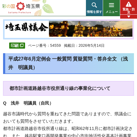
彩の国 埼玉県
緊急・防
情報を探す
メニュー
災
ページ番号：54559
掲載日：2026年5月14日
平成27年6月定例会 一般質問 質疑質問・答弁全文 （浅
井 明議員）
都市計画道路越谷市役所通り線の事業化について
Q 浅井 明議員（自民）
越谷市議時代から質問を重ねてきた問題でありますので、県議会に
おいても質問をさせていただきます。
都市計画道路越谷市役所通り線は、昭和62年11月に都市計画決定さ
れ、また、越谷駅東口再開発事業や中心市街地活性化基本計画事業