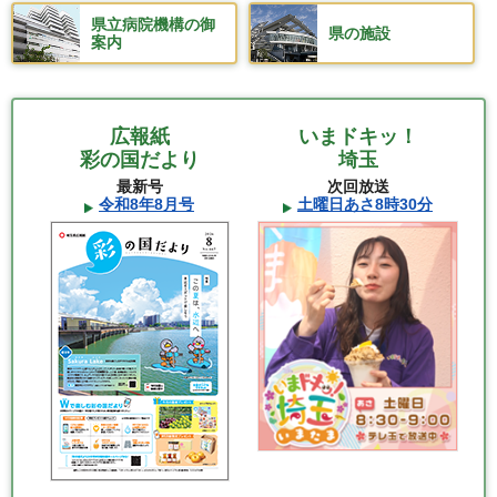
県立病院機構の御
県の施設
案内
広報紙
いまドキッ！
彩の国だより
埼玉
最新号
次回放送
令和8年8月号
土曜日あさ8時30分