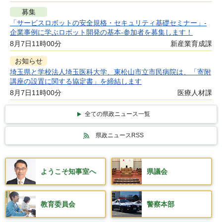
募集
「サービスロボットの安全規格・セキュリティ基礎セミナー」-
企業事例に学ぶロボット開発の基本-参加者を募集します！
8月7日11時00分
新産業育成課
お知らせ
埼玉県と学校法人埼玉医科大学、東松山市立市民病院は、「寄附
講座の設置に関する協定書」を締結します
8月7日11時00分
医療人材課
全ての県政ニュース一覧
県政ニュースRSS
ようこそ知事室へ
県議会
教育委員会
警察本部