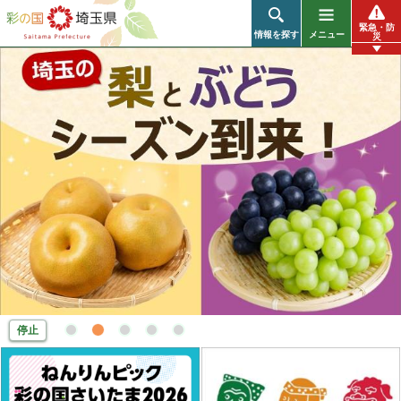
彩の国 埼
緊急・防
情報を探す
メニュー
災
玉県
停止