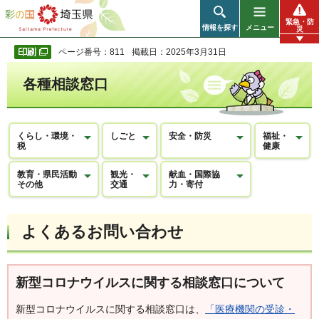
彩の国 埼玉県
緊急・防
情報を探す
メニュー
災
ページ番号：811
掲載日：2025年3月31日
各種相談窓口
くらし・環境・
しごと
安全・防災
福祉・
税
健康
教育・県民活動
観光・
献血・国際協
その他
交通
力・寄付
よくあるお問い合わせ
新型コロナウイルスに関する相談窓口について
新型コロナウイルスに関する相談窓口は、
「医療機関の受診・