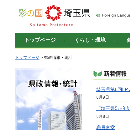
彩の国 埼玉県
Foreign Langu
トップページ
くらし・環境
トップページ
> 県政情報・統計
新着情報
県政情報・統計
埼玉県第6回L
8月9日
「埼玉県5か年
8月8日
職員食堂