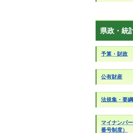
県政・統
予算・財政
公有財産
法規集・要綱
マイナンバー
番号制度）