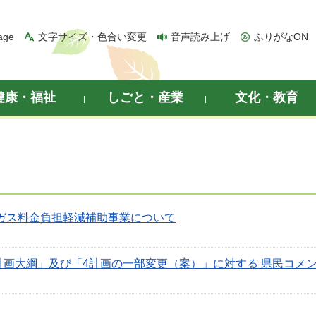
age
文字サイズ・色合い変更
音声読み上げ
ふりがなON
健康・福祉
しごと・産業
文化・教育
Pガス料金負担軽減補助事業について
計画大綱」及び「4計画の一部変更（案）」に対する 県民コメ