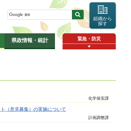
組織から
探す
緊急・防災
県政情報・統計
化学保安課
ント（意見募集）の実施について
計画調整課