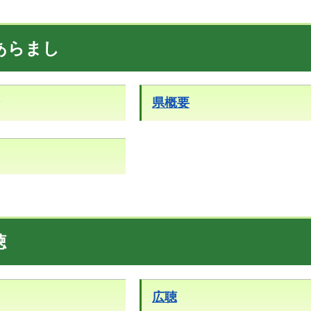
あらまし
県概要
聴
広聴