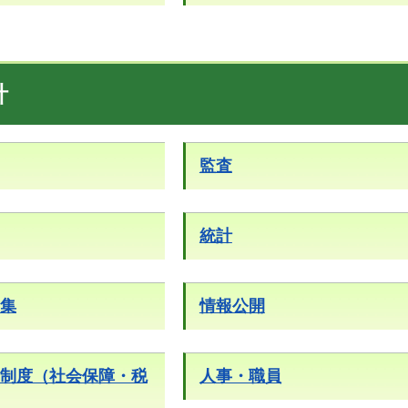
計
監査
統計
集
情報公開
制度（社会保障・税
人事・職員