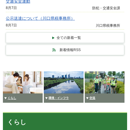
交通安全運動
8月7日
防犯・交通安全課
公示送達について（川口県税事務所）
8月7日
川口県税事務所
全ての新着一覧
新着情報RSS
くらし
環境・インフラ
交流
くらし