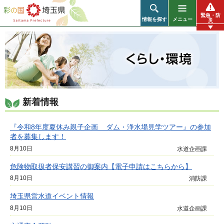
彩の国 埼玉県
緊急・防
情報を探す
メニュー
災
くらし・環境
新着情報
『令和8年度夏休み親子企画 ダム・浄水場見学ツアー』の参加
者を募集します！
8月10日
水道企画課
危険物取扱者保安講習の御案内【電子申請はこちらから】
8月10日
消防課
埼玉県営水道イベント情報
8月10日
水道企画課