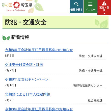
彩の国 埼玉県
緊急・防
情報を探す
メニュー
災
防犯・交通安全
新着情報
令和8年度会計年度任用職員募集のお知らせ
8月5日
防犯・交通安全課
交通安全対策会議・計画
7月22日
防犯・交通安全課
令和8年度防犯キャンペーン
7月16日
南部地域振興センター
北朝鮮による日本人拉致問題
7月7日
社会福祉課
令和8年度会計年度任用職員募集のお知らせ