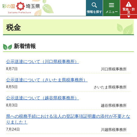
彩の国 埼玉県
緊急・防
情報を探す
メニュー
災
税金
新着情報
公示送達について（川口県税事務所）
8月7日
川口県税事務所
公示送達について（さいたま県税事務所）
8月5日
さいたま県税事務所
公示送達について（越谷県税事務所）
8月3日
越谷県税事務所
県への税務手続における法人の登記事項証明書の添付が不要とな
りました！
7月24日
川越県税事務所