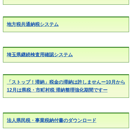
地方税共通納税システム
埼玉県継続検査用確認システム
「ストップ！滞納」税金の滞納は許しませんー10月から
12月は県税・市町村税 滞納整理強化期間ですー
法人県民税・事業税納付書のダウンロード