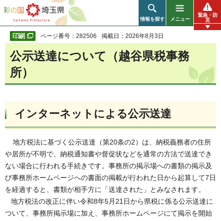
彩の国 埼玉県
緊急・防
情報を探す
メニュー
災
ページ番号：282506
掲載日：2026年8月3日
公示送達について（越谷県税事務
所）
インターネットによる公示送達
地方税法に基づく公示送達（第20条の2）は、納税義務者の住所
や居所が不明で、納税通知書や督促状などを通常の方法で送達でき
ない場合に行われる手続きです。事務所の掲示場への書類の掲示及
び事務所ホームページへの書面の掲載が行われた日から起算して7日
を経過すると、書類が相手方に「送達された」とみなされます。
地方税法の改正に伴い令和8年5月21日から県税に係る公示送達に
ついて、事務所掲示場に加え、事務所ホームページにて掲示を開始