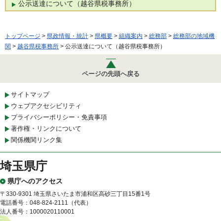
公示送達について（越谷県税事務所）
トップページ
>
県政情報・統計
>
県概要
>
組織案内
>
総務部
>
総務部の地域機
関
>
越谷県税事務所
> 公示送達について（越谷県税事務所）
ページの先頭へ戻る
サイトマップ
ウェブアクセシビリティ
プライバシーポリシー・免責事項
著作権・リンクについて
関係機関リンク集
埼玉県庁
県庁へのアクセス
〒330-9301 埼玉県さいたま市浦和区高砂三丁目15番1号
電話番号：048-824-2111（代表）
法人番号：1000020110001