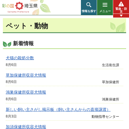
彩の国 埼玉県
緊急・防
情報を探す
メニュー
災
ペット・動物
新着情報
犬猫の殺処分数
8月6日
生活衛生課
草加保健所収容犬情報
8月6日
草加保健所
鴻巣保健所収容犬情報
8月6日
鴻巣保健所
新しい飼い主さがし掲示板（飼い主さんからの直接譲渡）
8月3日
動物指導センター
加須保健所収容犬情報