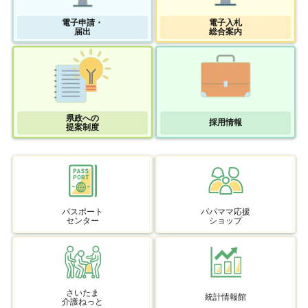
電子申請・
電子入札
届出
総合案内
県政への
採用情報
提案制度
パスポート
パパママ応援
センター
ショップ
さいたま
統計情報館
介護ねっと