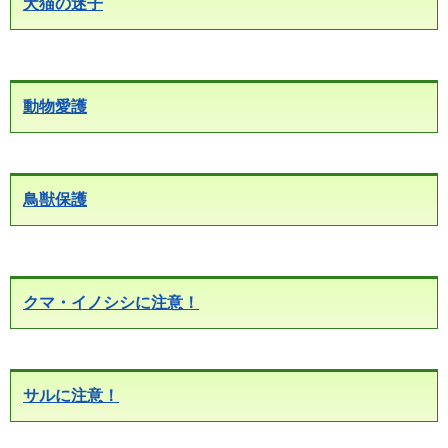
犬猫の迷子
動物愛護
鳥獣保護
クマ・イノシシに注意！
サルに注意！