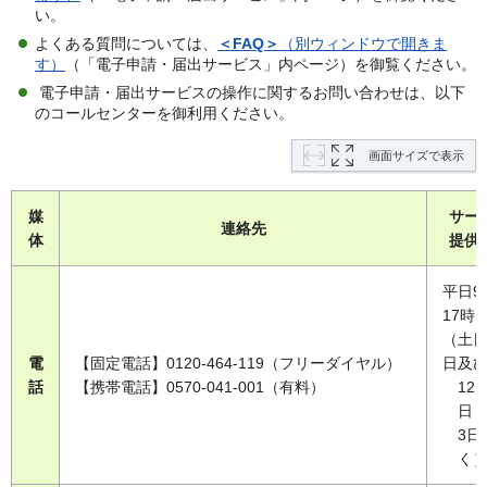
い。
よくある質問については、
＜FAQ＞
（別ウィンドウで開きま
す）
（「電子申請・届出サービス」内ページ）を御覧ください。
電子申請・届出サービスの操作に関するお問い合わせは、以下
のコールセンターを御利用ください。
画面サイズで表示
媒
サー
連絡先
体
提供
平日9
17時
（土
電
【固定電話】0120-464-119（フリーダイヤル）
日及
話
【携帯電話】0570-041-001（有料）
12
日～
3日
く