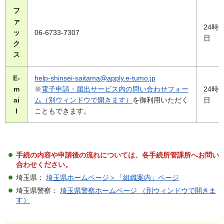
フ
ァ
24時間
ッ
06-6733-7307
日
ク
ス
E-
help-shinsei-saitama@apply.e-tumo.jp
m
※
電子申請・届出サービス内の問い合わせフォー
24時間
ai
ム（別ウィンドウで開きます）
を御利用いただく
日
l
こともできます。
手続の内容や申請後の流れについては、各手続所管課所へお問い
合わせください。
埼玉県：
埼玉県ホームページ＞「組織案内」ページ
埼玉県警察：
埼玉県警察ホームページ （別ウィンドウで開きま
す）