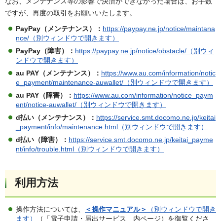
なお、メンテナンス等の影響で決済ができなかった場合は、お手数
ですが、再度の取引をお願いいたします。
PayPay（メンテナンス）：
https://paypay.ne.jp/notice/maintana
nce/（別ウィンドウで開きます）
PayPay（障害）：
https://paypay.ne.jp/notice/obstacle/（別ウィ
ンドウで開きます）
au PAY（メンテナンス）：
https://www.au.com/information/notic
e_payment/maintenance-auwallet/（別ウィンドウで開きます）
au PAY（障害）：
https://www.au.com/information/notice_paym
ent/notice-auwallet/（別ウィンドウで開きます）
d払い（メンテナンス）：
https://service.smt.docomo.ne.jp/keitai
_payment/info/maintenance.html（別ウィンドウで開きます）
d払い（障害）：
https://service.smt.docomo.ne.jp/keitai_payme
nt/info/trouble.html（別ウィンドウで開きます）
利用方法
操作方法については、
＜操作マニュアル＞
（別ウィンドウで開き
ます）
（「電子申請・届出サービス」内ページ）を御覧くださ