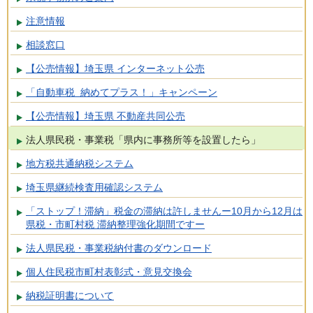
注意情報
相談窓口
【公売情報】埼玉県 インターネット公売
「自動車税 納めてプラス！」キャンペーン
【公売情報】埼玉県 不動産共同公売
法人県民税・事業税「県内に事務所等を設置したら」
地方税共通納税システム
埼玉県継続検査用確認システム
「ストップ！滞納」税金の滞納は許しませんー10月から12月は
県税・市町村税 滞納整理強化期間ですー
法人県民税・事業税納付書のダウンロード
個人住民税市町村表彰式・意見交換会
納税証明書について