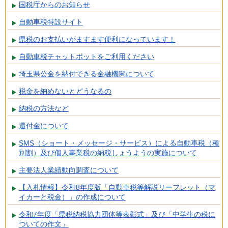
国税庁からのお知らせ
自動車税特設サイト
県税のお支払いがますます便利になっています！
自動車税チャットボットをご利用ください
埼玉県公金を納付できる金融機関について
税金を納めないとどうなるの
納税の方法など
還付金について
SMS（ショート・メッセージ・サービス）による自動車税（種
別割）及び個人事業税の納税しょうようの実施について
主要法人業績動向調査について
【入札情報】令和8年度版「自動車税等解説リーフレット（マ
イカーと税金）」の作成について
令和7年度「県税納税協力団体等表彰式」及び「中学生の税に
ついての作文」