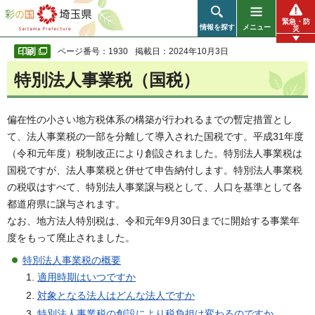
彩の国 埼玉県
緊急・防
情報を探す
メニュー
災
ページ番号：1930
掲載日：2024年10月3日
特別法人事業税（国税）
偏在性の小さい地方税体系の構築が行われるまでの暫定措置とし
て、法人事業税の一部を分離して導入された国税です。平成31年度
（令和元年度）税制改正により創設されました。特別法人事業税は
国税ですが、法人事業税と併せて申告納付します。特別法人事業税
の税収はすべて、特別法人事業譲与税として、人口を基準として各
都道府県に譲与されます。
なお、地方法人特別税は、令和元年9月30日までに開始する事業年
度をもって廃止されました。
特別法人事業税の概要
適用時期はいつですか
対象となる法人はどんな法人ですか
特別法人事業税の創設により税負担は変わるのですか