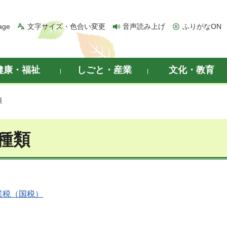
age
文字サイズ・色合い変更
音声読み上げ
ふりがなON
健康・福祉
しごと・産業
文化・教育
類
種類
業税（国税）