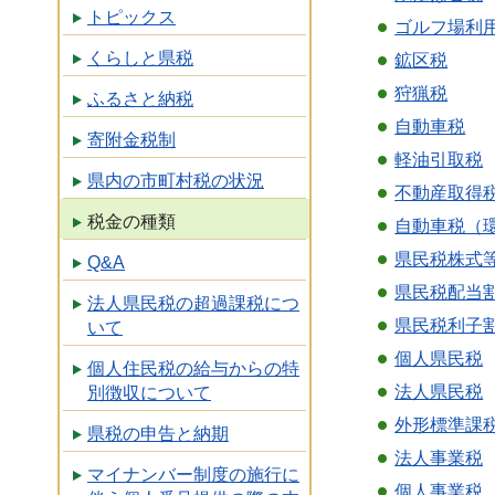
トピックス
ゴルフ場利
くらしと県税
鉱区税
狩猟税
ふるさと納税
自動車税
寄附金税制
軽油引取税
県内の市町村税の状況
不動産取得
税金の種類
自動車税（
県民税株式
Q&A
県民税配当
法人県民税の超過課税につ
県民税利子
いて
個人県民税
個人住民税の給与からの特
法人県民税
別徴収について
外形標準課
県税の申告と納期
法人事業税
マイナンバー制度の施行に
個人事業税