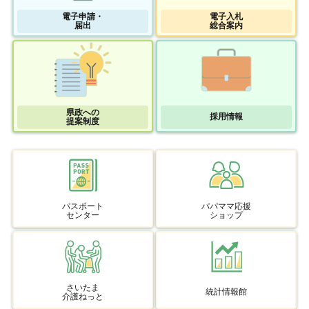
電子申請・
電子入札
届出
総合案内
県政への
採用情報
提案制度
パスポート
パパママ応援
センター
ショップ
さいたま
統計情報館
介護ねっと