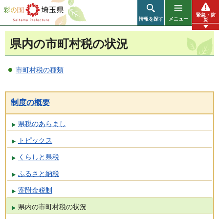
彩の国 埼玉県
緊急・防
情報を探す
メニュー
災
県内の市町村税の状況
市町村税の種類
制度の概要
県税のあらまし
トピックス
くらしと県税
ふるさと納税
寄附金税制
県内の市町村税の状況