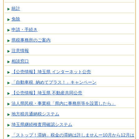
統計
免除
申請・手続き
県税事務所のご案内
注意情報
相談窓口
【公売情報】埼玉県 インターネット公売
「自動車税 納めてプラス！」キャンペーン
【公売情報】埼玉県 不動産共同公売
法人県民税・事業税「県内に事務所等を設置したら」
地方税共通納税システム
埼玉県継続検査用確認システム
「ストップ！滞納」税金の滞納は許しませんー10月から12月は