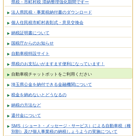
県税・市町村税 滞納整理強化期間ですー
法人県民税・事業税納付書のダウンロード
個人住民税市町村表彰式・意見交換会
納税証明書について
国税庁からのお知らせ
自動車税特設サイト
県税のお支払いがますます便利になっています！
自動車税チャットボットをご利用ください
埼玉県公金を納付できる金融機関について
税金を納めないとどうなるの
納税の方法など
還付金について
SMS（ショート・メッセージ・サービス）による自動車税（種
別割）及び個人事業税の納税しょうようの実施について