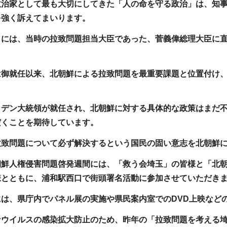
政治家として最も大切にしてきた「人の命を守る政治」は、知
を強く訴えてまいります。
日には、当時の拉致問題担当大臣であった、菅義偉総理大臣に
は御就任以来、北朝鮮による拉致問題を最重要課題と位置付け
イデン大統領が就任され、北朝鮮に対する具体的な政策はまだ
だくことを期待しています。
拉致問題について必ず解決するという国民の固い意志を北朝鮮
朝鮮人権侵害問題啓発週間には、「救う会埼玉」の皆様と「北
様とともに、浦和駅西口で街頭署名活動に参加させていただき
は、県庁内でパネル展の実施や県民案内室でのDVD上映など
ナウイルスの感染拡大防止のため、昨年の「拉致問題を考える