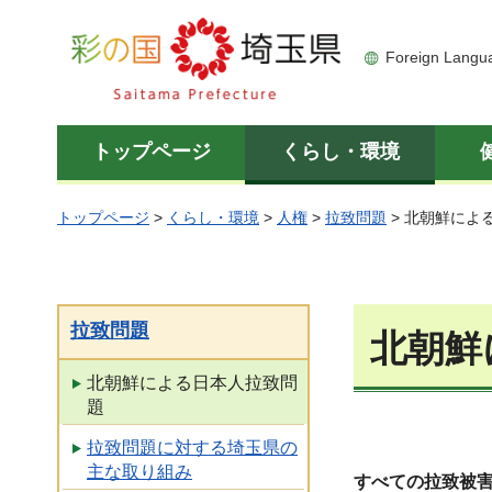
彩の国 埼玉県
Foreign Langu
トップページ
くらし・環境
トップページ
>
くらし・環境
>
人権
>
拉致問題
> 北朝鮮によ
拉致問題
北朝鮮
北朝鮮による日本人拉致問
題
拉致問題に対する埼玉県の
主な取り組み
すべての拉致被