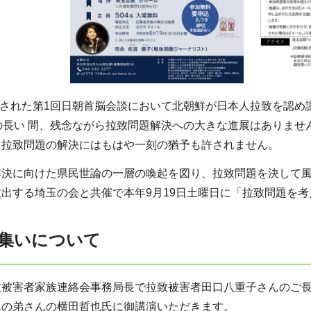
開催された第1回日朝首脳会談において北朝鮮が日本人拉致を認
の長い 間、残念ながら拉致問題解決への大きな進展はありま
る拉致問題の解決にはもはや一刻の猶予も許されません。
解決に向けた県民世論の一層の喚起を図り、拉致問題を決して
出する埼玉の会と共催で本年9月19日土曜日に「拉致問題を
集いについて
致被害者家族連絡会事務局長で拉致被害者田口八重子さんのご
んの弟さんの横田哲也氏に御講演いただきます。