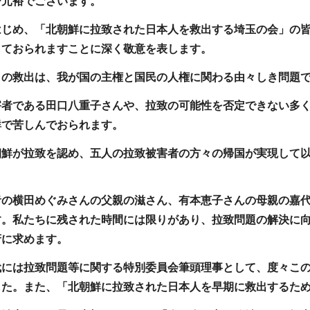
野元裕でございます。
はじめ、「北朝鮮に拉致された日本人を救出する埼玉の会」の
しておられますことに深く敬意を表します。
々の救出は、我が国の主権と国民の人権に関わる由々しき問題
害者である田口八重子さんや、拉致の可能性を否定できない多
鮮で苦しんでおられます。
朝鮮が拉致を認め、五人の拉致被害者の方々の帰国が実現して
者の横田めぐみさんの父親の滋さん、有本恵子さんの母親の嘉
す。私たちに残された時間には限りがあり、拉致問題の解決に
府に求めます。
代には拉致問題等に関する特別委員会筆頭理事として、度々こ
した。また、「北朝鮮に拉致された日本人を早期に救出するた