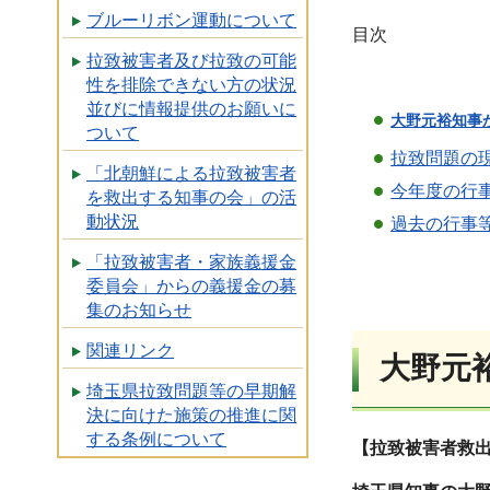
ブルーリボン運動について
目次
拉致被害者及び拉致の可能
性を排除できない方の状況
並びに情報提供のお願いに
大野元裕知事
ついて
拉致問題の
「北朝鮮による拉致被害者
今年度の行
を救出する知事の会」の活
動状況
過去の行事
「拉致被害者・家族義援金
委員会」からの義援金の募
集のお知らせ
関連リンク
大野元
埼玉県拉致問題等の早期解
決に向けた施策の推進に関
する条例について
【拉致被害者救