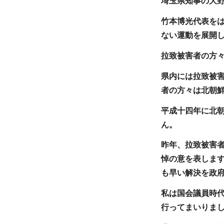
埼玉県知事の大
竹本博光代表を
ない運動を展開
拉致被害者の方
県内には拉致被
者の方々は北朝
平成十四年に北
ん。
昨年、拉致被害
悼の意を表しま
も早い解決を政
私は国会議員時
行ってまいりま