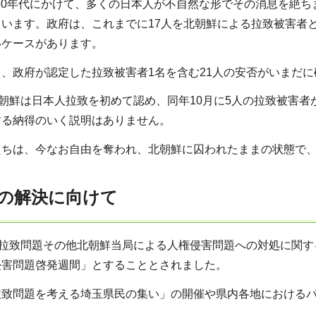
1980年代にかけて、多くの日本人が不自然な形でその消息を
ています。政府は、これまでに17人を北朝鮮による拉致被害者
いケースがあります。
、政府が認定した拉致被害者1名を含む21人の安否がいまだ
北朝鮮は日本人拉致を初めて認め、同年10月に5人の拉致被害
する納得のいく説明はありません。
たちは、今なお自由を奪われ、北朝鮮に囚われたままの状態で
の解決に向けて
「拉致問題その他北朝鮮当局による人権侵害問題への対処に関する
侵害問題啓発週間」とすることとされました。
拉致問題を考える埼玉県民の集い」の開催や県内各地における