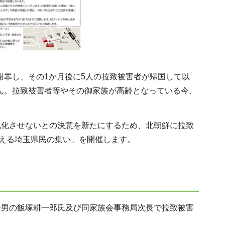
め謝罪し、その1か月後に5人の拉致被害者が帰国して以
せん。拉致被害者等やその御家族が高齢となっている今、
風化させないとの決意を新たにするため、北朝鮮に拉致
考える埼玉県民の集い」を開催します。
長男の飯塚耕一郎氏及び同家族会事務局次長で拉致被害