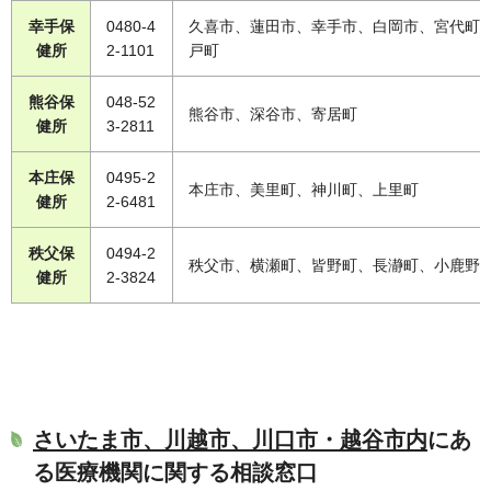
幸手保
0480-4
久喜市、蓮田市、幸手市、白岡市、宮代町
健所
2-1101
戸町
熊谷保
048-52
熊谷市、深谷市、寄居町
健所
3-2811
本庄保
0495-2
本庄市、美里町、神川町、上里町
健所
2-6481
秩父保
0494-2
秩父市、横瀬町、皆野町、長瀞町、小鹿野
健所
2-3824
さいたま市、川越市、川口市・越谷市内
にあ
る医療機関に関する相談窓口