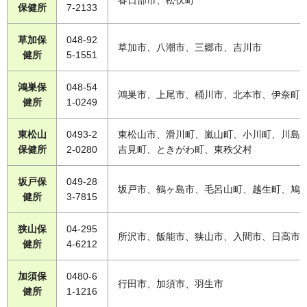
保健所
7-2133
草加保
048-92
草加市、八潮市、三郷市、吉川市
健所
5-1551
鴻巣保
048-54
鴻巣市、上尾市、桶川市、北本市、伊奈町
健所
1-0249
東松山
0493-2
東松山市、滑川町、嵐山町、小川町、川島
保健所
2-0280
吉見町、ときがわ町、東秩父村
坂戸保
049-28
坂戸市、鶴ヶ島市、毛呂山町、越生町、鳩
健所
3-7815
狭山保
04-295
所沢市、飯能市、狭山市、入間市、日高市
健所
4-6212
加須保
0480-6
行田市、加須市、羽生市
健所
1-1216