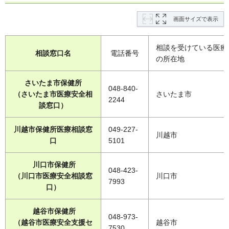
画面サイズで表示
相談を受けている医療
相談窓口名
電話番号
の所在地
さいたま市保健所
048-840-
（さいたま市医療安全相
さいたま市
2244
談窓口）
川越市保健所医療相談窓
049-227-
川越市
口
5101
川口市保健所
048-423-
（川口市医療安全相談窓
川口市
7993
口）
越谷市保健所
048-973-
（越谷市医療安全支援セ
越谷市
7530