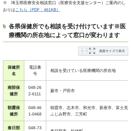
※ 埼玉県医療安全相談窓口（医療安全支援センター）ご案内のし
おりは
こちら（PDF：461KB）
各県保健所でも相談を受け付けています※医
療機関の所在地によって窓口が変わります
画面サイズで表示
保健所
電話番
相談を受けている医療機関の所在地
名
号
南部保
048-26
蕨市・戸田市
健所
2-6111
朝霞保
048-46
朝霞市、志木市、和光市、新座市、富士見
健所
1-0468
ふじみ野市、三芳町
春日部
048-73
春日部市、松伏町