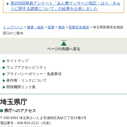
第259回簡易アンケート「あん摩マッサージ指圧・はり・きゅ
うに関する調査について」の結果を公表しました
トップページ
>
健康・福祉
>
医療
>
相談
>
医療安全相談
> 埼玉県医療安全相談
窓口のご案内
ページの先頭へ戻る
サイトマップ
ウェブアクセシビリティ
プライバシーポリシー・免責事項
著作権・リンクについて
関係機関リンク集
埼玉県庁
県庁へのアクセス
〒330-9301 埼玉県さいたま市浦和区高砂三丁目15番1号
電話番号：048-824-2111（代表）