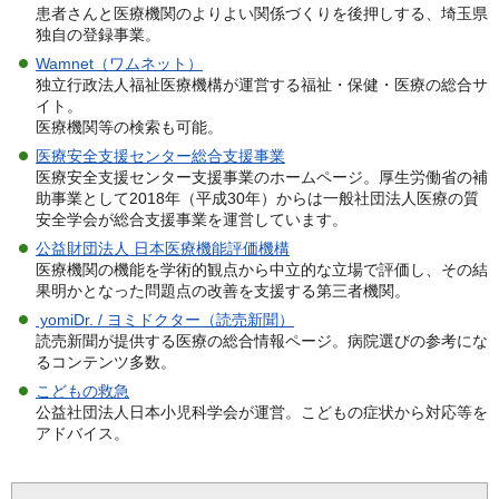
患者さんと医療機関のよりよい関係づくりを後押しする、埼玉県
独自の登録事業。
Wamnet（ワムネット）
独立行政法人福祉医療機構が運営する福祉・保健・医療の総合サ
イト。
医療機関等の検索も可能。
医療安全支援センター総合支援事業
医療安全支援センター支援事業のホームページ。厚生労働省の補
助事業として2018年（平成30年）からは一般社団法人医療の質
安全学会が総合支援事業を運営しています。
公益財団法人 日本医療機能評価機構
医療機関の機能を学術的観点から中立的な立場で評価し、その結
果明かとなった問題点の改善を支援する第三者機関。
yomiDr. / ヨミドクター（読売新聞）
読売新聞が提供する医療の総合情報ページ。病院選びの参考にな
るコンテンツ多数。
こどもの救急
公益社団法人日本小児科学会が運営。こどもの症状から対応等を
アドバイス。