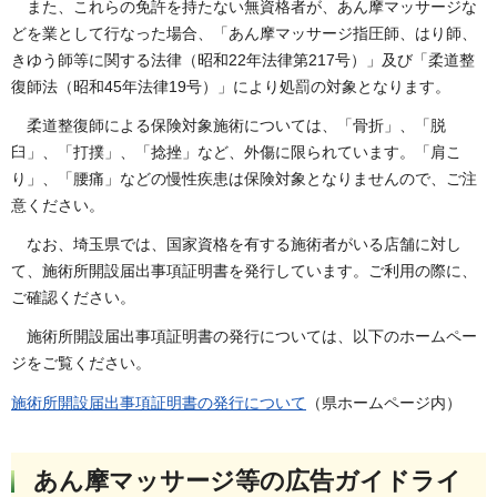
また、これらの免許を持たない無資格者が、あん摩マッサージな
どを業として行なった場合、「あん摩マッサージ指圧師、はり師、
きゆう師等に関する法律（昭和22年法律第217号）」及び「柔道整
復師法（昭和45年法律19号）」により処罰の対象となります。
柔道整復師による保険対象施術については、「骨折」、「脱
臼」、「打撲」、「捻挫」など、外傷に限られています。「肩こ
り」、「腰痛」などの慢性疾患は保険対象となりませんので、ご注
意ください。
なお、埼玉県では、国家資格を有する施術者がいる店舗に対し
て、施術所開設届出事項証明書を発行しています。ご利用の際に、
ご確認ください。
施術所開設届出事項証明書の発行については、以下のホームペー
ジをご覧ください。
施術所開設届出事項証明書の発行について
（県ホームページ内）
あん摩マッサージ等の広告ガイドライ