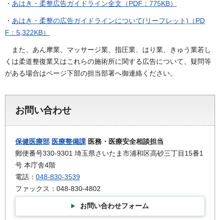
・
あはき・柔整広告ガイドライン全文（PDF：775KB）
・
あはき・柔整の広告ガイドラインについて(リーフレット)（PD
F：5,322KB）
また、あん摩業、マッサージ業、指圧業、はり業、きゅう業若し
くは柔道整復業又はこれらの施術所に関する広告について、疑問等
がある場合はページ下部の担当部署へ御連絡ください。
お問い合わせ
保健医療部
医療整備課
医務・医療安全相談担当
郵便番号330-9301 埼玉県さいたま市浦和区高砂三丁目15番1
号 本庁舎4階
電話：
048-830-3539
ファックス：048-830-4802
お問い合わせフォーム