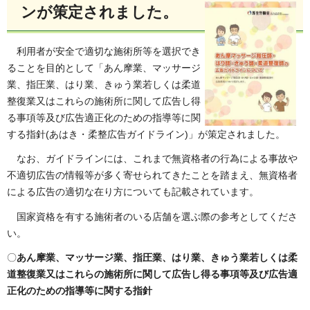
ンが策定されました。
利用者が安全で適切な施術所等を選択でき
ることを目的として「あん摩業、マッサージ
業、指圧業、はり業、きゅう業若しくは柔道
整復業又はこれらの施術所に関して広告し得
る事項等及び広告適正化のための指導等に関
する指針(あはき・柔整広告ガイドライン)」が策定されました。
なお、ガイドラインには、これまで無資格者の行為による事故や
不適切広告の情報等が多く寄せられてきたことを踏まえ、無資格者
による広告の適切な在り方についても記載されています。
国家資格を有する施術者のいる店舗を選ぶ際の参考としてくださ
い。
〇
あん摩業、マッサージ業、指圧業、はり業、きゅう業若しくは柔
道整復業又はこれらの施術所に関して広告し得る事項等及び広告適
正化のための指導等に関する指針