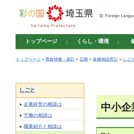
彩の国 埼玉県
Foreign Langu
トップページ
くらし・環境
トップページ
>
県政情報・統計
>
広聴
>
各種相談窓口
>
しご
しごと
中小企
企業経営の相談は
労働の相談は
職業紹介と相談は