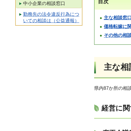
目次
中小企業の相談窓口
勤務先の法令違反行為につ
主な相談窓
いての相談は（公益通報）
価格転嫁に
その他の相
主な相
県内87か所の相
経営に関