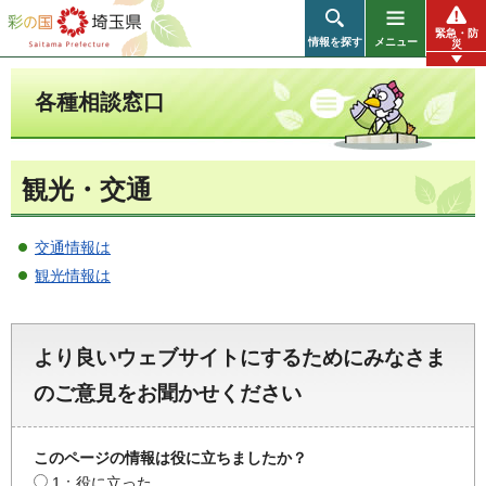
彩の国 埼玉県
緊急・防
情報を探す
メニュー
災
各種相談窓口
観光・交通
交通情報は
観光情報は
より良いウェブサイトにするためにみなさま
のご意見をお聞かせください
このページの情報は役に立ちましたか？
1：役に立った