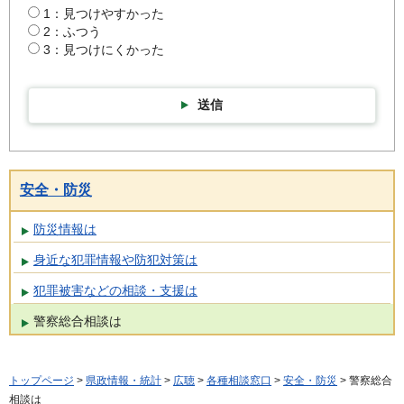
1：見つけやすかった
2：ふつう
3：見つけにくかった
送信
安全・防災
防災情報は
身近な犯罪情報や防犯対策は
犯罪被害などの相談・支援は
警察総合相談は
トップページ
>
県政情報・統計
>
広聴
>
各種相談窓口
>
安全・防災
> 警察総合
相談は