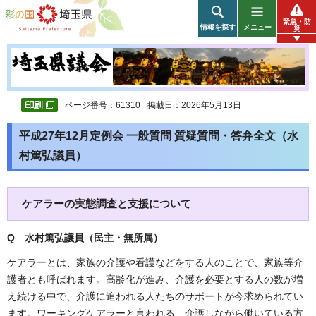
彩の国 埼玉県
緊急・防
情報を探す
メニュー
災
ページ番号：61310
掲載日：2026年5月13日
平成27年12月定例会 一般質問 質疑質問・答弁全文（水
村篤弘議員）
ケアラーの実態調査と支援について
Q 水村篤弘議員（民主・無所属
）
ケアラーとは、家族の介護や看護などをする人のことで、家族等介
護者とも呼ばれます。高齢化が進み、介護を必要とする人の数が増
え続ける中で、介護に追われる人たちのサポートが今求められてい
ます。ワーキングケアラーと言われる、介護しながら働いている方