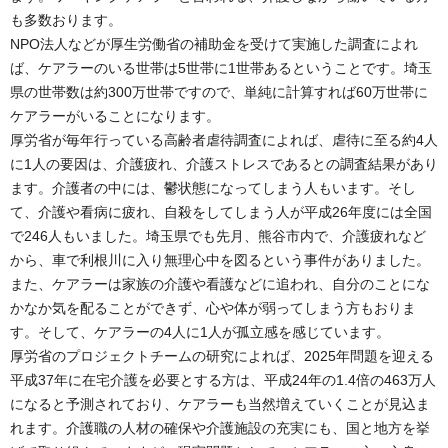
も多数おります。
NPO法人などが厚生労働省の補助金を受けて実施した調査によれ
ば、ケアラーのいる世帯は5世帯に1世帯あるということです。埼玉
県の世帯数は約300万世帯ですので、単純に計算すれば60万世帯に
ケアラーがいることになります。
厚労省が毎年行っている高齢者虐待調査によれば、虐待に至る約4人
に1人の要因は、介護疲れ、介護ストレスであるとの調査結果があり
ます。介護者の中には、鬱状態になってしまう人もいます。そし
て、介護や看病に疲れ、自殺をしてしまう人が平成26年度には全国
で246人もいました。埼玉県でも先月、熊谷市内で、介護疲れなど
から、車で利根川に入り無理心中を図るという事件がありました。
また、ケアラーは家族の介護や看護などに追われ、自分のことにな
かなか気を配ることができず、心や体が弱ってしまう方もおりま
す。そして、ケアラーの4人に1人が孤立感を感じています。
厚労省のプロジェクトチームの研究によれば、2025年問題を迎える
平成37年に在宅介護を必要とする方は、平成24年の1.4倍の463万人
になると予測されており、ケアラーも当然増えていくことが見込ま
れます。介護職の人材の確保や介護施設の充実にも、国と地方を挙