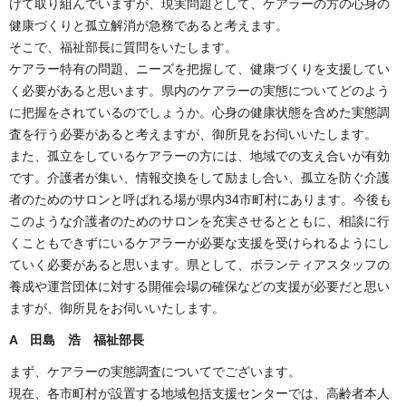
げて取り組んでいますが、現実問題として、ケアラーの方の心身の
健康づくりと孤立解消が急務であると考えます。
そこで、福祉部長に質問をいたします。
ケアラー特有の問題、ニーズを把握して、健康づくりを支援してい
く必要があると思います。県内のケアラーの実態についてどのよう
に把握をされているのでしょうか。心身の健康状態を含めた実態調
査を行う必要があると考えますが、御所見をお伺いいたします。
また、孤立をしているケアラーの方には、地域での支え合いが有効
です。介護者が集い、情報交換をして励まし合い、孤立を防ぐ介護
者のためのサロンと呼ばれる場が県内34市町村にあります。今後も
このような介護者のためのサロンを充実させるとともに、相談に行
くこともできずにいるケアラーが必要な支援を受けられるようにし
ていく必要があると思います。県として、ボランティアスタッフの
養成や運営団体に対する開催会場の確保などの支援が必要だと思い
ますが、御所見をお伺いいたします。
A 田島 浩 福祉
部長
まず、ケアラーの実態調査についてでございます。
現在、各市町村が設置する地域包括支援センターでは、高齢者本人