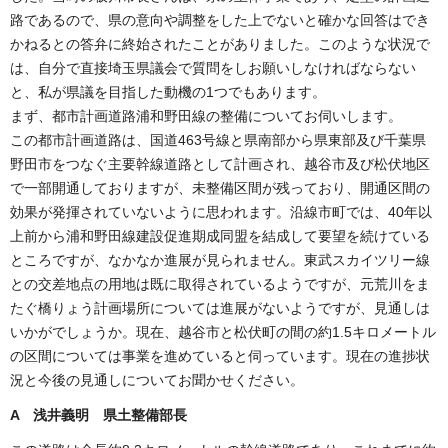
路であるので、県の意向や調整をした上でないと確かな回答はでき
かねるとの答弁に終始されたことがありました。このような状況で
は、自分で直接埼玉県議会で質問をしお願いしなければならない
と、私が県議を目指した動機の1つでもあります。
まず、都市計画道路浦和野田線の整備についてお伺いします。
この都市計画道路は、国道463号線と県南部から県東部及び千葉県
野田市をつなぐ主要幹線道路として計画され、越谷市及び松伏地区
で一部開通しておりますが、未整備区間が残っており、開通区間の
効果が発揮されていないように思われます。沿線市町では、40年以
上前から浦和野田線建設促進期成同盟を結成して要望を続けている
ところですが、なかなか進展が見られません。東武スカイツリー線
との交差地点の用地は既に取得されているようですが、元荒川をま
たぐ橋りょう計画場所については進展がないようですが、見通しは
いかがでしょうか。現在、越谷市と松伏町の間の約1.5キロメートル
の区間については事業を進めていると伺っています。現在の進捗状
況と今後の見通しについてお聞かせください。
A 浅井義明 県土整備部長