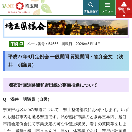
彩の国 埼玉県
緊急・防
情報を探す
メニュー
災
ページ番号：54556
掲載日：2026年5月14日
平成27年6月定例会 一般質問 質疑質問・答弁全文 （浅
井 明議員）
都市計画道路浦和野田線の整備推進について
Q 浅井 明議員（自民）
県東部地区4つの県道について、県土整備部長にお伺いします。いず
れも越谷市内を通る県道です。私が越谷市議のとき再三再四、越谷
市議会定例会にて事業決定の可否や進捗状況、着手の質問等をしま
した。当時の板川市長さんは、県の主体事業であり、定型の計画道