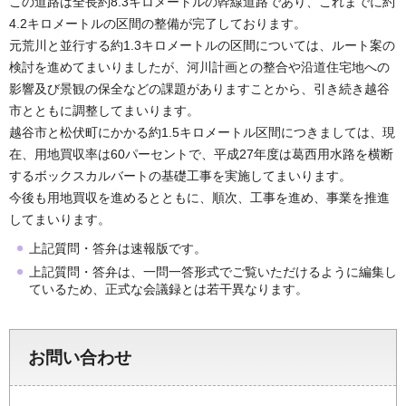
この道路は全長約8.3キロメートルの幹線道路であり、これまでに約
4.2キロメートルの区間の整備が完了しております。
元荒川と並行する約1.3キロメートルの区間については、ルート案の
検討を進めてまいりましたが、河川計画との整合や沿道住宅地への
影響及び景観の保全などの課題がありますことから、引き続き越谷
市とともに調整してまいります。
越谷市と松伏町にかかる約1.5キロメートル区間につきましては、現
在、用地買収率は60パーセントで、平成27年度は葛西用水路を横断
するボックスカルバートの基礎工事を実施してまいります。
今後も用地買収を進めるとともに、順次、工事を進め、事業を推進
してまいります。
上記質問・答弁は速報版です。
上記質問・答弁は、一問一答形式でご覧いただけるように編集し
ているため、正式な会議録とは若干異なります。
お問い合わせ