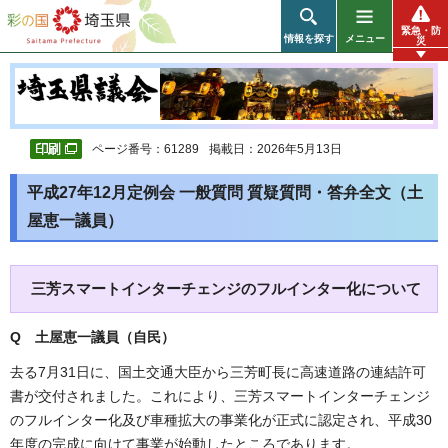
彩の国 埼玉県
緊急・防
情報を探す
メニュー
災
ページ番号：61289
掲載日：2026年5月13日
平成27年12月定例会 一般質問 質疑質問・答弁全文（土
屋恵一議員）
三芳スマートインターチェンジのフルインター化について
Q 土屋恵一議員（自民
）
去る7月31日に、国土交通大臣から三芳町長に高速道路の連結許可
書が交付されました。これにより、三芳スマートインターチェンジ
のフルインター化及び車種拡大の事業化が正式に認定され、平成30
年度の完成に向けて事業が始動したところであります。