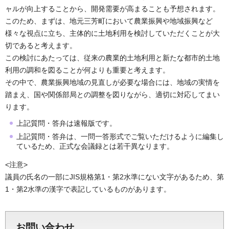
ャルが向上することから、開発需要が高まることも予想されます。
このため、まずは、地元三芳町において農業振興や地域振興など
様々な視点に立ち、主体的に土地利用を検討していただくことが大
切であると考えます。
この検討にあたっては、従来の農業的土地利用と新たな都市的土地
利用の調和を図ることが何よりも重要と考えます。
その中で、農業振興地域の見直しが必要な場合には、地域の実情を
踏まえ、国や関係部局との調整を図りながら、適切に対応してまい
ります。
上記質問・答弁は速報版です。
上記質問・答弁は、一問一答形式でご覧いただけるように編集し
ているため、正式な会議録とは若干異なります。
<注意>
議員の氏名の一部にJIS規格第1・第2水準にない文字があるため、第
1・第2水準の漢字で表記しているものがあります。
お問い合わせ