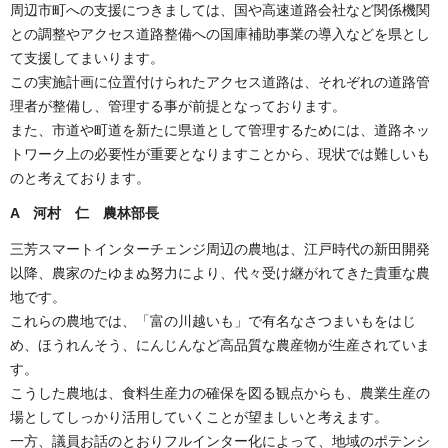
周辺市町への支援につきましては、国や高速道路会社など関係機関
との調整やアクセス道路整備への国庫補助事業の導入などを県とし
て支援してまいります。
この実施計画に位置付けられたアクセス道路は、それぞれの道路管
理者が整備し、管理する事が前提となっております。
また、市道や町道を新たに県道として管理するためには、道路ネッ
トワーク上の必要性が重要となりますことから、現状では難しいも
のと考えております。
A 河村 仁 農林部長
三芳スマートインターチェンジ周辺の農地は、江戸時代の新田開発
以降、農家のたゆまぬ努力により、代々受け継がれてきた貴重な農
地です。
これらの農地では、「富の川越いも」で有名なさつまいもをはじ
め、ほうれんそう、にんじんなど高品質な農産物が生産されていま
す。
こうした農地は、食料生産力の確保を図る観点からも、農業生産の
場としてしっかり活用していくことが望ましいと考えます。
一方、議員お話のとおりフルインター化によって、地域のポテンシ