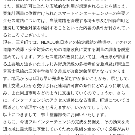
また、連結許可に当たり広域的な利用が想定されることを踏まえ、
実施計画書に位置付けられたスマートインターチェンジへの主要ア
クセス道路については、当該道路を管理する埼玉県及び関係市町と
連携して安全対策を検討することといった内容の条件が付されてい
るところでございます。
現在、三芳町では、NEXCO東日本との協定締結の準備や、アクセス
道路の渋滞・安全対策のための道路改良に要する測量の調査を鋭意
進めております。アクセス道路の改良においては、埼玉県が管理す
る主要地方道さいたまふじみ野所沢線の多福寺前交差点及び県道三
芳富士見線の三芳中学校前交差点が改良対象箇所となっておりま
す。地元からは1日も早い完成を望む声が多いことから、県として、
国土交通大臣から交付された連結許可書の条件にどのように取り組
み、また周辺市町をどのように支援していくのでしょうか。さら
に、インターチェンジのアクセス道路になる市道、町道については
県道として管理すべきと考えますが、いかがでしょうか。
以上につきまして、県土整備部長にお伺いいたします。
さらに、今後フルインターチェンジの完成を見据え、その効果を周
辺地域に最大限に享受していくための取組を進めていく必要があり