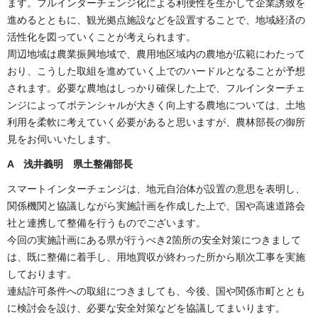
ます。フルインターチェンジ化による利便性を生かして企業誘致を
進めるとともに、観光拠点施設などを設置することで、地域経済の
活性化を図っていくことが考えられます。
周辺地域は農業振興地域で、農用地区域内の農地が広範にわたって
おり、こうした取組を進めていく上でのハードルとなることが予想
されます。必要な農地はしっかり確保した上で、フルインターチェ
ンジによってポテンシャルが大きく向上する農地については、土地
利用を柔軟に考えていく必要があると思いますが、農林部長の御所
見をお伺いいたします。
A 浅井義明 県土整備部長
スマートインターチェンジは、地元自治体が設置の意思を表明し、
関係機関と協議しながら実施計画を作成した上で、国や高速道路会
社と連携して整備を行うものでございます。
今回の実施計画にある県が行うべき2箇所の安全対策につきまして
は、既に整備に着手し、用地買収が終わった所から順次工事を実施
しております。
連結許可条件への取組につきましても、今後、国や関係市町ととも
に検討会を設け、必要な安全対策などを協議してまいります。