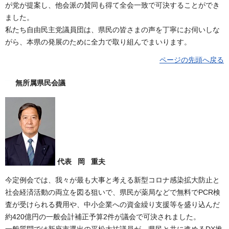
が党が提案し、他会派の賛同も得て全会一致で可決することができ
ました。
私たち自由民主党議員団は、県民の皆さまの声を丁寧にお伺いしな
がら、本県の発展のために全力で取り組んでまいります。
ページの先頭へ戻る
無所属県民会議
代表 岡 重夫
今定例会では、我々が最も大事と考える新型コロナ感染拡大防止と
社会経済活動の両立を図る狙いで、県民が薬局などで無料でPCR検
査が受けられる費用や、中小企業への資金繰り支援等を盛り込んだ
約420億円の一般会計補正予算2件が議会で可決されました。
一般質問では新座市選出の平松大祐議員が、県民と共に進めるDX推