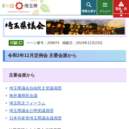
彩の国 埼玉県
緊急・防
情報を探す
メニュー
災
ページ番号：209974
掲載日：2024年12月23日
令和3年12月定例会 主要会派から
主要会派から
埼玉県議会自由民主党議員団
無所属県民会議
埼玉民主フォーラム
埼玉県議会公明党議員団
日本共産党埼玉県議会議員団