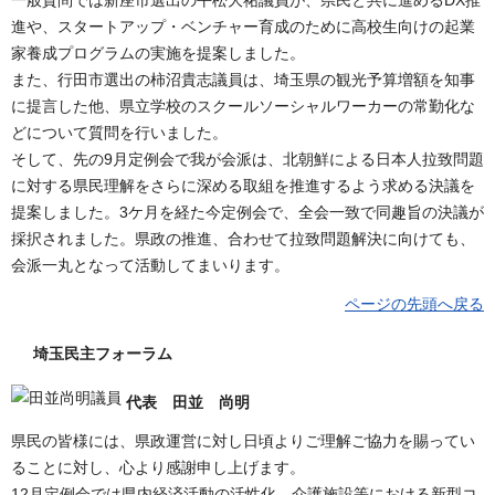
進や、スタートアップ・ベンチャー育成のために高校生向けの起業
家養成プログラムの実施を提案しました。
また、行田市選出の柿沼貴志議員は、埼玉県の観光予算増額を知事
に提言した他、県立学校のスクールソーシャルワーカーの常勤化な
どについて質問を行いました。
そして、先の9月定例会で我が会派は、北朝鮮による日本人拉致問題
に対する県民理解をさらに深める取組を推進するよう求める決議を
提案しました。3ケ月を経た今定例会で、全会一致で同趣旨の決議が
採択されました。県政の推進、合わせて拉致問題解決に向けても、
会派一丸となって活動してまいります。
ページの先頭へ戻る
埼玉民主フォーラム
代表 田並 尚明
県民の皆様には、県政運営に対し日頃よりご理解ご協力を賜ってい
ることに対し、心より感謝申し上げます。
12月定例会では県内経済活動の活性化、介護施設等における新型コ