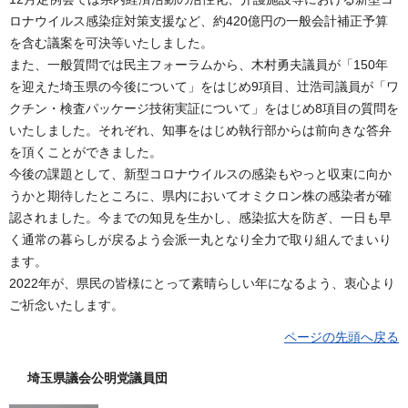
ロナウイルス感染症対策支援など、約420億円の一般会計補正予算
を含む議案を可決等いたしました。
また、一般質問では民主フォーラムから、木村勇夫議員が「150年
を迎えた埼玉県の今後について」をはじめ9項目、辻浩司議員が「ワ
クチン・検査パッケージ技術実証について」をはじめ8項目の質問を
いたしました。それぞれ、知事をはじめ執行部からは前向きな答弁
を頂くことができました。
今後の課題として、新型コロナウイルスの感染もやっと収束に向か
うかと期待したところに、県内においてオミクロン株の感染者が確
認されました。今までの知見を生かし、感染拡大を防ぎ、一日も早
く通常の暮らしが戻るよう会派一丸となり全力で取り組んでまいり
ます。
2022年が、県民の皆様にとって素晴らしい年になるよう、衷心より
ご祈念いたします。
ページの先頭へ戻る
埼玉県議会公明党議員団