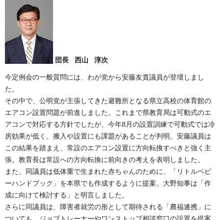
団長 西山 淳次
今定例会の一般質問には、わが党から安藤友貴議員が登壇しまし
た。
その中で、公明党が主張してきた避難所となる県立高校の体育館の
エアコン設置問題が前進しました。これまで県教育局は可動式のエ
アコンで対応する方針でしたが、今年8月の設置訓練で可動式では冷
房効果が低く、搬入や設置にも課題があることが判明。安藤議員は
この結果を踏まえ、常設のエアコン設置に方向転換すべきと強く主
張。教育長は常設への方向転換に前向きの考えを表明しました。
また、同議員は低体重で生まれた赤ちゃんのために、「リトルベビ
ーハンドブック」を本県でも作成するように提案。大野知事は「作
成に向けて検討する」と明言しました。
さらに同議員は、障害者就労の形として期待される「農福連携」に
ついても、ジョブトレーナーやワンストップ相談窓口の設置を提案