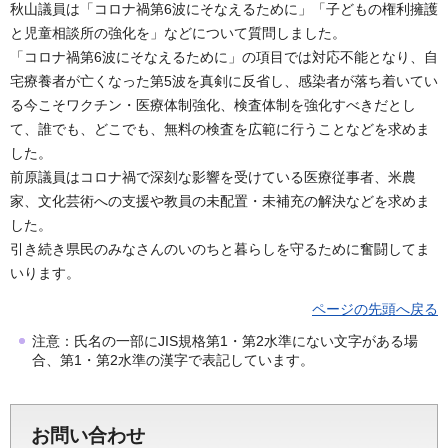
秋山議員は「コロナ禍第6波にそなえるために」「子どもの権利擁護
と児童相談所の強化を」などについて質問しました。
「コロナ禍第6波にそなえるために」の項目では対応不能となり、自
宅療養者が亡くなった第5波を真剣に反省し、感染者が落ち着いてい
る今こそワクチン・医療体制強化、検査体制を強化すべきだとし
て、誰でも、どこでも、無料の検査を広範に行うことなどを求めま
した。
前原議員はコロナ禍で深刻な影響を受けている医療従事者、米農
家、文化芸術への支援や教員の未配置・未補充の解決などを求めま
した。
引き続き県民のみなさんのいのちと暮らしを守るために奮闘してま
いります。
ページの先頭へ戻る
注意：氏名の一部にJIS規格第1・第2水準にない文字がある場
合、第1・第2水準の漢字で表記しています。
お問い合わせ