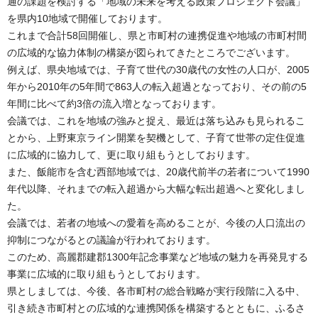
通の課題を検討する「地域の未来を考える政策プロジェクト会議」
を県内10地域で開催しております。
これまで合計58回開催し、県と市町村の連携促進や地域の市町村間
の広域的な協力体制の構築が図られてきたところでございます。
例えば、県央地域では、子育て世代の30歳代の女性の人口が、2005
年から2010年の5年間で863人の転入超過となっており、その前の5
年間に比べて約3倍の流入増となっております。
会議では、これを地域の強みと捉え、最近は落ち込みも見られるこ
とから、上野東京ライン開業を契機として、子育て世帯の定住促進
に広域的に協力して、更に取り組もうとしております。
また、飯能市を含む西部地域では、20歳代前半の若者について1990
年代以降、それまでの転入超過から大幅な転出超過へと変化しまし
た。
会議では、若者の地域への愛着を高めることが、今後の人口流出の
抑制につながるとの議論が行われております。
このため、高麗郡建郡1300年記念事業など地域の魅力を再発見する
事業に広域的に取り組もうとしております。
県としましては、今後、各市町村の総合戦略が実行段階に入る中、
引き続き市町村との広域的な連携関係を構築するとともに、ふるさ