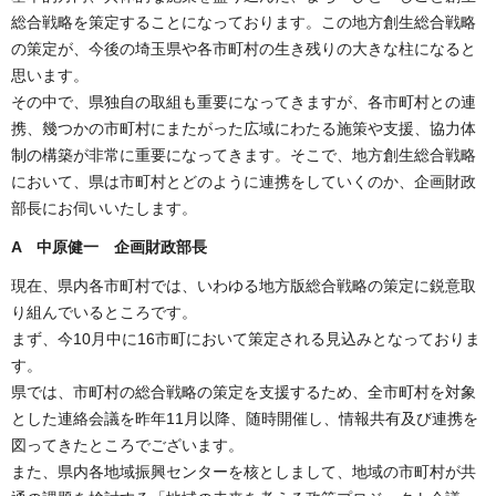
総合戦略を策定することになっております。この地方創生総合戦略
の策定が、今後の埼玉県や各市町村の生き残りの大きな柱になると
思います。
その中で、県独自の取組も重要になってきますが、各市町村との連
携、幾つかの市町村にまたがった広域にわたる施策や支援、協力体
制の構築が非常に重要になってきます。そこで、地方創生総合戦略
において、県は市町村とどのように連携をしていくのか、企画財政
部長にお伺いいたします。
A 中原健一 企画財政部長
現在、県内各市町村では、いわゆる地方版総合戦略の策定に鋭意取
り組んでいるところです。
まず、今10月中に16市町において策定される見込みとなっておりま
す。
県では、市町村の総合戦略の策定を支援するため、全市町村を対象
とした連絡会議を昨年11月以降、随時開催し、情報共有及び連携を
図ってきたところでございます。
また、県内各地域振興センターを核としまして、地域の市町村が共