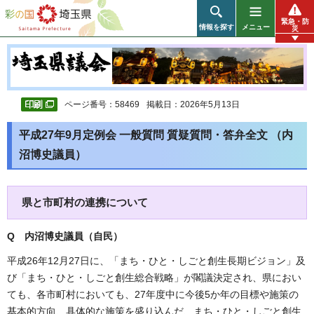
彩の国 埼玉県
緊急・防
情報を探す
メニュー
災
ページ番号：58469
掲載日：2026年5月13日
平成27年9月定例会 一般質問 質疑質問・答弁全文 （内
沼博史議員）
県と市町村の連携について
Q 内沼博史議員（自民
）
平成26年12月27日に、「まち・ひと・しごと創生長期ビジョン」及
び「まち・ひと・しごと創生総合戦略」が閣議決定され、県におい
ても、各市町村においても、27年度中に今後5か年の目標や施策の
基本的方向、具体的な施策を盛り込んだ、まち・ひと・しごと創生