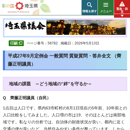
彩の国 埼玉県
緊急・防
情報を探す
メニュー
災
ページ番号：58782
掲載日：2026年5月13日
平成27年9月定例会 一般質問 質疑質問・答弁全文 （齊
藤正明議員）
地域の課題 ～どう地域の“絆”を守るか～
Q 齊藤正明議員（自民
）
1点目は人口です。県内63市町村の8月1日現在の5年前、10年前との
人口比較をしてみました。人口増の市は19、そのほとんどは南部地
域です。私なりの分析では、自治体の財政状況が良い、都内に近く
交通の便が良いなど、当然住みやすい条件が整っています。しから