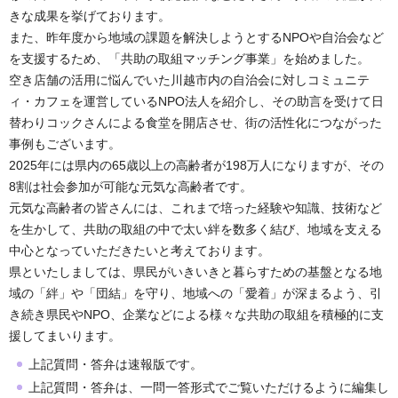
きな成果を挙げております。
また、昨年度から地域の課題を解決しようとするNPOや自治会など
を支援するため、「共助の取組マッチング事業」を始めました。
空き店舗の活用に悩んでいた川越市内の自治会に対しコミュニテ
ィ・カフェを運営しているNPO法人を紹介し、その助言を受けて日
替わりコックさんによる食堂を開店させ、街の活性化につながった
事例もございます。
2025年には県内の65歳以上の高齢者が198万人になりますが、その
8割は社会参加が可能な元気な高齢者です。
元気な高齢者の皆さんには、これまで培った経験や知識、技術など
を生かして、共助の取組の中で太い絆を数多く結び、地域を支える
中心となっていただきたいと考えております。
県といたしましては、県民がいきいきと暮らすための基盤となる地
域の「絆」や「団結」を守り、地域への「愛着」が深まるよう、引
き続き県民やNPO、企業などによる様々な共助の取組を積極的に支
援してまいります。
上記質問・答弁は速報版です。
上記質問・答弁は、一問一答形式でご覧いただけるように編集し