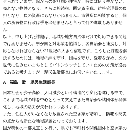
せられています。親からの贈り物の住宅が、時には借り手がない、
売れない物件となり、さらに相続税、固定資産税、維持管理費の負
担となり、負の資産にもなりかねません。市役所に相談すると、個
人の所有物に行政は手を出せませんと言って何の進展もありませ
ん。
以上、申し上げた課題は、地域や地方自治体だけで対応できる問題
ではありません。県が国と対応策を協議し、各自治会と連携し、対
応しなければならない21世紀の大きな宿題です。こうした課題を解
決するためには、地域の絆を守り、団結を守り、愛着を深め、次の
世代に住みたいまちとしてバトンタッチしていくための方策が必要
であると考えますが、県民生活部長にお伺いをいたします。
A 福島 勤 県民生活部長
日本社会が少子高齢、人口減少という構造的な変化を遂げる中で、
これまで地域の絆を中心となって支えてきた自治会や諸団体が弱体
化し、地域の活力が失われつつあります。
また、住む人がいなくなり放置された空き家が増加し、防犯や防災
の点からも新たな地域課題となっております。
国が税制の一部見直しを行い、県でも市町村や関係団体と空き家の