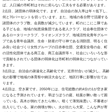
ば、人口減の市町村はそれに劣らない工夫をする必要があります。
2点目、諸団体の弱体化です。まず、自治会の加入率は年々低下し、
何と70パーセントを切っています。また、地域の各分野で活躍する
諸団体のクラブ数、会員数が減少しています。町のにこにこ隊であ
る子ども会、地域の知恵袋集団である老人クラブ、社会奉仕団体で
あるロータリークラブ、ライオンズクラブ、地域活性化青年グルー
プである青年会議所、生命・財産の守り神である消防団、明るく住
み良い社会づくり女性グループの日赤奉仕団、交通安全母の会、町
の活性化団体である商工会、商工会議所等々、社会にいろいろな形
で貢献をされている団体の弱体化は市町村の弱体化につながってい
きます。
3点目は、自治会の疎遠化と高齢化です。近所付合いが減少し、高齢
化の影響で地域の体育祭や納涼大会など、地区行事に影響が出てお
ります。
4点目は、空き家です。2050年には、住宅総数の約4分の1が空き家
になると予測されています。草ぼうぼうの庭、枯葉が舞い散って困
っている。高木が倒れてきたら怖い。暗くて薄気味悪い。不審者が
出入りしている。家の倒壊が怖い。火が出たら大変。こんな声が寄