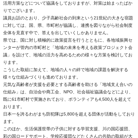
活用方策などについて協議をしておりますが、対策は始まったばか
りでございます。
議員お話のとおり、少子高齢社会の到来という21世紀の大きな宿題
に対しては、国、県、市町村が協議し、連携を図りながら社会制度
全体を見直す中で、答えを出していくしかありません。
県では、国に対し積極的に政策提言を行うとともに、各地域振興セ
ンターが管内の市町村と「地域の未来を考える政策プロジェクト会
議」を設けて、地域の活力を高めるための様々な方策を検討してお
ります。
こうした取組に加えて、地域の人々の絆で地域の課題を解決する
様々な仕組みづくりも進めております。
元気な高齢者が支援を必要とする高齢者を助ける「地域支え合いの
仕組み」は、自治会や商工会、NPO、社会福祉協議会などにより、
既に61市町村で実施されており、ボランティアも4,500人を超えて
おります。
日本一を誇るわがまち防犯隊は5,800を超える団体が活動をしており
ます。
このほか、生活保護世帯の子供に対する学習支援、川の国応援団、
彩の国ロードサポート、学校応援団などたくさんの共助の取組が大