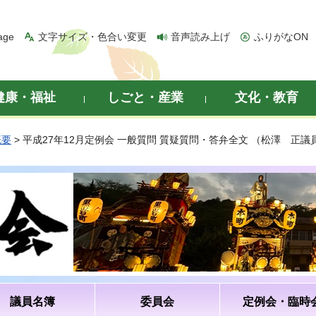
age
文字サイズ・色合い変更
音声読み上げ
ふりがなON
健康・福祉
しごと・産業
文化・教育
概要
> 平成27年12月定例会 一般質問 質疑質問・答弁全文 （松澤 正議
議員名簿
委員会
定例会・臨時