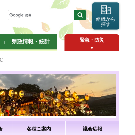
組織から
探す
緊急・防災
県政情報・統計
員）
会
各種ご案内
議会広報