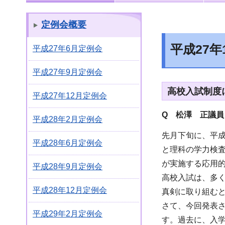
定例会概要
平成27
平成27年6月定例会
平成27年9月定例会
高校入試制度
平成27年12月定例会
Q 松澤 正議員
平成28年2月定例会
先月下旬に、平
平成28年6月定例会
と理科の学力検査
が実施する応用
平成28年9月定例会
高校入試は、多
平成28年12月定例会
真剣に取り組む
さて、今回発表さ
平成29年2月定例会
す。過去に、入