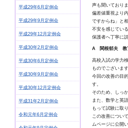
声も聞いており
平成29年6月定例会
偏差値重視より
平成29年9月定例会
ですからね」と
不安を感じてい
平成29年12月定例会
保護者へ丁寧に
平成30年2月定例会
A 関根郁夫 教
高校入試の学力
平成30年6月定例会
ものでございま
平成30年9月定例会
今回の改善の目
す。
平成30年12月定例会
そのため、しっ
また、数学と英
平成31年2月定例会
もって試験に取
令和元年6月定例会
この改善につい
ムページに公開
令和元年9月定例会