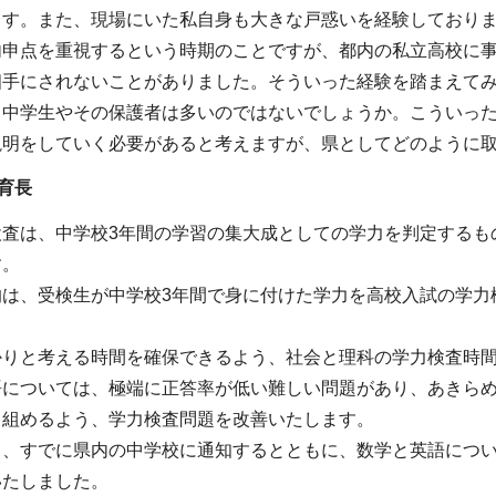
ます。また、現場にいた私自身も大きな戸惑いを経験しており
内申点を重視するという時期のことですが、都内の私立高校に
相手にされないことがありました。そういった経験を踏まえて
る中学生やその保護者は多いのではないでしょうか。こういっ
説明をしていく必要があると考えますが、県としてどのように
育長
検査は、中学校3年間の学習の集大成としての学力を判定するも
す。
的は、受検生が中学校3年間で身に付けた学力を高校入試の学力
かりと考える時間を確保できるよう、社会と理科の学力検査時
語については、極端に正答率が低い難しい問題があり、あきら
り組めるよう、学力検査問題を改善いたします。
て、すでに県内の中学校に通知するとともに、数学と英語につ
いたしました。