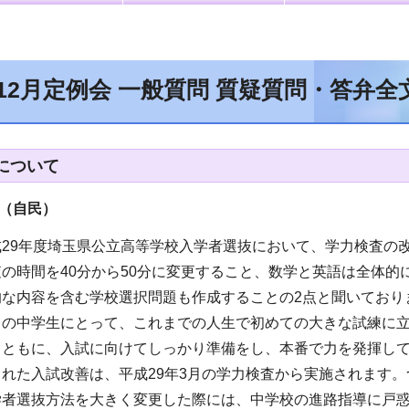
年12月定例会 一般質問 質疑質問・答弁
について
（自民
）
成29年度埼玉県公立高等学校入学者選抜において、学力検査の
の時間を40分から50分に変更すること、数学と英語は全体
的な内容を含む学校選択問題も作成することの2点と聞いており
くの中学生にとって、これまでの人生で初めての大きな試練に
とともに、入試に向けてしっかり準備をし、本番で力を発揮し
れた入試改善は、平成29年3月の学力検査から実施されます
学者選抜方法を大きく変更した際には、中学校の進路指導に戸