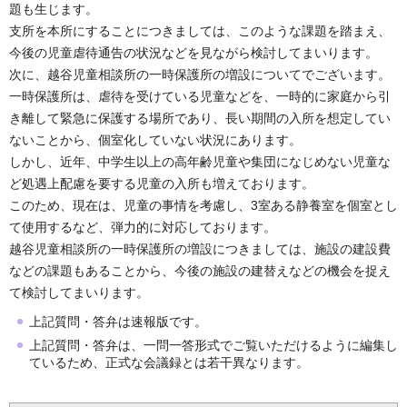
題も生じます。
支所を本所にすることにつきましては、このような課題を踏まえ、
今後の児童虐待通告の状況などを見ながら検討してまいります。
次に、越谷児童相談所の一時保護所の増設についてでございます。
一時保護所は、虐待を受けている児童などを、一時的に家庭から引
き離して緊急に保護する場所であり、長い期間の入所を想定してい
ないことから、個室化していない状況にあります。
しかし、近年、中学生以上の高年齢児童や集団になじめない児童な
ど処遇上配慮を要する児童の入所も増えております。
このため、現在は、児童の事情を考慮し、3室ある静養室を個室とし
て使用するなど、弾力的に対応しております。
越谷児童相談所の一時保護所の増設につきましては、施設の建設費
などの課題もあることから、今後の施設の建替えなどの機会を捉え
て検討してまいります。
上記質問・答弁は速報版です。
上記質問・答弁は、一問一答形式でご覧いただけるように編集し
ているため、正式な会議録とは若干異なります。