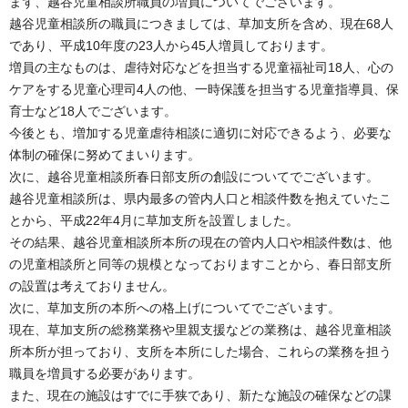
まず、越谷児童相談所職員の増員についてでございます。
越谷児童相談所の職員につきましては、草加支所を含め、現在68人
であり、平成10年度の23人から45人増員しております。
増員の主なものは、虐待対応などを担当する児童福祉司18人、心の
ケアをする児童心理司4人の他、一時保護を担当する児童指導員、保
育士など18人でございます。
今後とも、増加する児童虐待相談に適切に対応できるよう、必要な
体制の確保に努めてまいります。
次に、越谷児童相談所春日部支所の創設についてでございます。
越谷児童相談所は、県内最多の管内人口と相談件数を抱えていたこ
とから、平成22年4月に草加支所を設置しました。
その結果、越谷児童相談所本所の現在の管内人口や相談件数は、他
の児童相談所と同等の規模となっておりますことから、春日部支所
の設置は考えておりません。
次に、草加支所の本所への格上げについてでございます。
現在、草加支所の総務業務や里親支援などの業務は、越谷児童相談
所本所が担っており、支所を本所にした場合、これらの業務を担う
職員を増員する必要があります。
また、現在の施設はすでに手狭であり、新たな施設の確保などの課