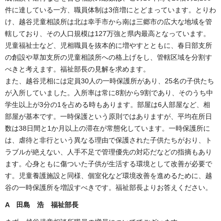
件に達している一方、職員体制は3倍増にとどまっています。とりわ
け、越谷児童相談所は北は幸手市から南は三郷市の広大な地域を管
轄しており、その人口規模は127万強と県内最高となっています。
児童福祉士など、児相職員を抜本的に増やすとともに、春日部支所
の創設や草加支所の児童相談所への格上げをし、管轄区域を分割す
べきと考えます。福祉部長の見解を求めます。
また、越谷児相には定員30人の一時保護所があり、25名の子供たち
が入所していました。入所率は常に8割から9割であり、そのうち中
学生以上が3分の1を占める時もあります。部屋は6人部屋など、相
部屋が基本です。一時保護という原則ではありますが、平均在所日
数は38日間と1か月以上の滞在が常態化しています。一時保護所に
は、虐待と非行という異なる理由で保護された子供たちがおり、ト
ラブルが絶えない、人手不足で管理優先の対応だなどの指摘もあり
ます。心身ともに傷ついた子供が生活する環境として改善が必要で
す。児童養護施設と同様、個室化など環境改善を進めるために、越
谷の一時保護所を増設すべきです。福祉部長よりお答えください。
A 田島 浩 福祉部長