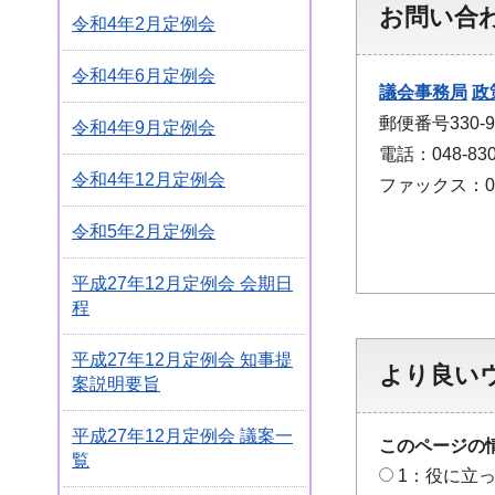
お問い合
令和4年2月定例会
令和4年6月定例会
議会事務局
政
郵便番号330
令和4年9月定例会
電話：048-830
令和4年12月定例会
ファックス：048
令和5年2月定例会
平成27年12月定例会 会期日
程
平成27年12月定例会 知事提
より良い
案説明要旨
平成27年12月定例会 議案一
このページの
覧
1：役に立