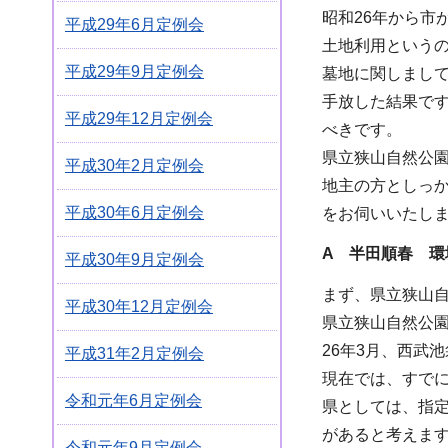
昭和26年から
平成29年6月定例会
土地利用という
平成29年9月定例会
墓地に関しまし
手放した結果で
平成29年12月定例会
べきです。
県立狭山自然公
平成30年2月定例会
地主の方としっ
平成30年6月定例会
をお伺いいたし
A 半田順春 環
平成30年9月定例会
まず、県立狭山
平成30年12月定例会
県立狭山自然公
26年3月、西武
平成31年2月定例会
現在では、すで
令和元年6月定例会
県としては、指
があると考えま
令和元年9月定例会