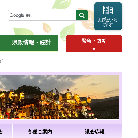
組織から
探す
緊急・防災
県政情報・統計
員）
会
各種ご案内
議会広報