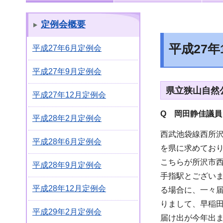
定例会概要
平成27
平成27年6月定例会
平成27年9月定例会
県立狭山自然
平成27年12月定例会
Q 岡田静佳議員
平成28年2月定例会
西武池袋線西所
平成28年6月定例会
を県に求めており
こちらが所沢市
平成28年9月定例会
手指駅とござい
平成28年12月定例会
る場合に、一々
りまして、早稲
平成29年2月定例会
届け出が今年出