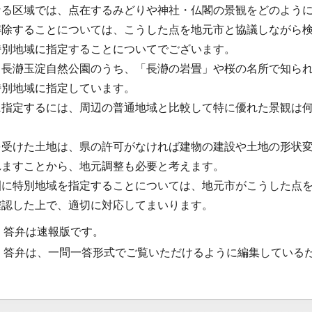
なる区域では、点在するみどりや神社・仏閣の景観をどのよう
解除することについては、こうした点を地元市と協議しながら
特別地域に指定することについてでございます。
、長瀞玉淀自然公園のうち、「長瀞の岩畳」や桜の名所で知ら
特別地域に指定しています。
に指定するには、周辺の普通地域と比較して特に優れた景観は
。
を受けた土地は、県の許可がなければ建物の建設や土地の形状
れますことから、地元調整も必要と考えます。
園に特別地域を指定することについては、地元市がこうした点
確認した上で、適切に対応してまいります。
・答弁は速報版です。
・答弁は、一問一答形式でご覧いただけるように編集している