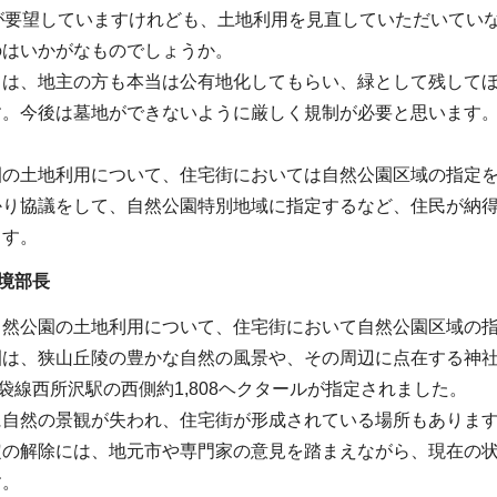
市が要望していますけれども、土地利用を見直していただいてい
のはいかがなものでしょうか。
ては、地主の方も本当は公有地化してもらい、緑として残して
す。今後は墓地ができないように厳しく規制が必要と思います
園の土地利用について、住宅街においては自然公園区域の指定
かり協議をして、自然公園特別地域に指定するなど、住民が納
ます。
境部長
自然公園の土地利用について、住宅街において自然公園区域の
園は、狭山丘陵の豊かな自然の風景や、その周辺に点在する神
池袋線西所沢駅の西側約1,808ヘクタールが指定されました。
に自然の景観が失われ、住宅街が形成されている場所もありま
定の解除には、地元市や専門家の意見を踏まえながら、現在の
す。