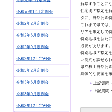
解除することに
住宅街の指定を
令和元年12月定例会
次に、自然公園
令和2年2月定例会
これまで県では
リアを限定して
令和2年6月定例会
特別地域を新た
必要があります
令和2年9月定例会
特別地域の指定
令和2年12月定例会
い制約が課せら
県立狭山自然公
令和3年2月定例会
具体的な要望を
令和3年6月定例会
上記質問
上記質問
令和3年9月定例会
令和3年12月定例会