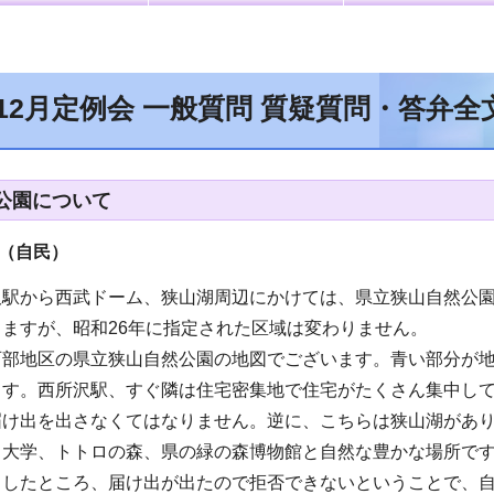
年12月定例会 一般質問 質疑質問・答弁
公園について
（自民
）
沢駅から西武ドーム、狭山湖周辺にかけては、県立狭山自然公
ますが、昭和26年に指定された区域は変わりません。
西部地区の県立狭山自然公園の地図でございます。青い部分が
ます。西所沢駅、すぐ隣は住宅密集地で住宅がたくさん集中し
届け出を出さなくてはなりません。逆に、こちらは狭山湖があ
田大学、トトロの森、県の緑の森博物館と自然な豊かな場所で
ましたところ、届け出が出たので拒否できないということで、