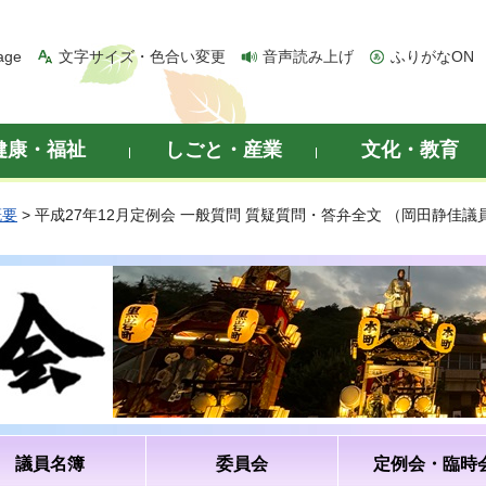
age
文字サイズ・色合い変更
音声読み上げ
ふりがなON
健康・福祉
しごと・産業
文化・教育
概要
> 平成27年12月定例会 一般質問 質疑質問・答弁全文 （岡田静佳議
議員名簿
委員会
定例会・臨時