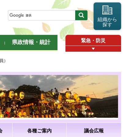
組織から
探す
緊急・防災
県政情報・統計
議員）
会
各種ご案内
議会広報