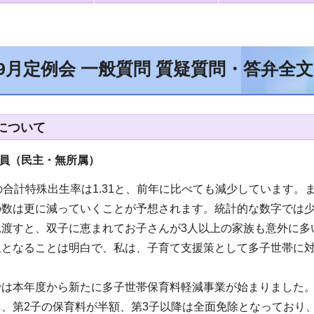
年9月定例会 一般質問 質疑質問・答弁全
について
員（民主・無所属
）
の合計特殊出生率は1.31と、前年に比べても減少しています
の数は更に減っていくことが予想されます。統計的な数字では少
見渡すと、双子に恵まれてお子さんが3人以上の家族も意外に多
担となることは明白で、私は、子育て支援策として多子世帯に
では本年度から新たに多子世帯保育料軽減事業が始まりました
ち、第2子の保育料が半額、第3子以降は全面免除となっており