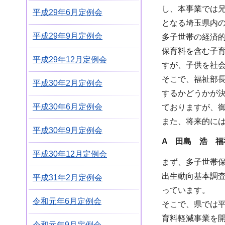
し、本事業では
平成29年6月定例会
となる埼玉県内の
平成29年9月定例会
多子世帯の経済
保育料を含む子
平成29年12月定例会
すが、子供を社
そこで、福祉部
平成30年2月定例会
するかどうかが
平成30年6月定例会
ておりますが、
また、将来的に
平成30年9月定例会
A 田島 浩 福
平成30年12月定例会
まず、多子世帯
出生動向基本調
平成31年2月定例会
っています。
令和元年6月定例会
そこで、県では平
育料軽減事業を
令和元年9月定例会