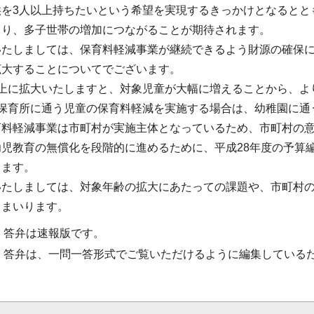
供を3人以上持ちたいという希望を実現するきっかけとなるとと
まり、多子世帯の増加につながることが期待されます。
いたしましては、保育料軽減事業が継続できるよう財源の確保
拡大することについてでございます。
以上に拡大いたしますと、対象児童が大幅に増えることから、よ
の保育所に通う児童の保育料軽減を実施する場合は、幼稚園に通
育料軽減事業は市町村が実施主体となっているため、市町村の
幼児教育の無償化を段階的に進めるために、平成28年度の予算
ります。
いたしましては、対象年齢の拡大にあたっての課題や、市町村
てまいります。
・答弁は速報版です。
・答弁は、一問一答形式でご覧いただけるように編集している