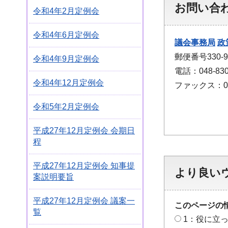
お問い合
令和4年2月定例会
令和4年6月定例会
議会事務局
政
郵便番号330
令和4年9月定例会
電話：048-830
令和4年12月定例会
ファックス：048
令和5年2月定例会
平成27年12月定例会 会期日
程
平成27年12月定例会 知事提
より良い
案説明要旨
平成27年12月定例会 議案一
このページの
覧
1：役に立