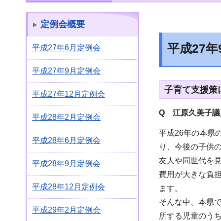
定例会概要
平成27
平成27年6月定例会
平成27年9月定例会
子育て支援策
平成27年12月定例会
Q 江原久美子議
平成28年2月定例会
平成26年の本県
平成28年6月定例会
り、今後の子供
友人や同世代を
平成28年9月定例会
費用が大きな負
平成28年12月定例会
ます。
そんな中、本県
平成29年2月定例会
所する児童のう