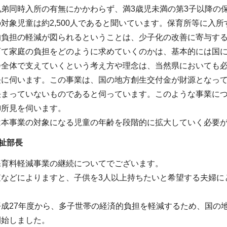
兄弟同時入所の有無にかかわらず、満3歳児未満の第3子以降の
対象児童は約2,500人であると聞いています。保育所等に入
的負担の軽減が図られるということは、少子化の改善に寄与す
育て家庭の負担をどのように求めていくのかは、基本的には国
会全体で支えていくという考え方や理念は、当然県においても
長に伺います。この事業は、国の地方創生交付金が財源となっ
決まっていないものであると伺っています。このような事業に
御所見を伺います。
は本事業の対象になる児童の年齢を段階的に拡大していく必要
祉部長
保育料軽減事業の継続についてでございます。
査などによりますと、子供を3人以上持ちたいと希望する夫婦に
成27年度から、多子世帯の経済的負担を軽減するため、国の
開始しました。