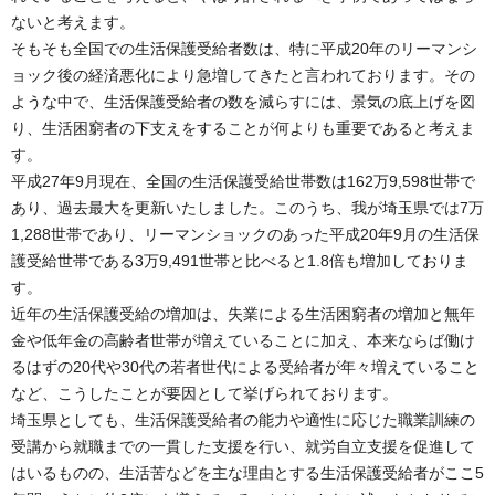
ないと考えます。
そもそも全国での生活保護受給者数は、特に平成20年のリーマンシ
ョック後の経済悪化により急増してきたと言われております。その
ような中で、生活保護受給者の数を減らすには、景気の底上げを図
り、生活困窮者の下支えをすることが何よりも重要であると考えま
す。
平成27年9月現在、全国の生活保護受給世帯数は162万9,598世帯で
あり、過去最大を更新いたしました。このうち、我が埼玉県では7万
1,288世帯であり、リーマンショックのあった平成20年9月の生活保
護受給世帯である3万9,491世帯と比べると1.8倍も増加しておりま
す。
近年の生活保護受給の増加は、失業による生活困窮者の増加と無年
金や低年金の高齢者世帯が増えていることに加え、本来ならば働け
るはずの20代や30代の若者世代による受給者が年々増えていること
など、こうしたことが要因として挙げられております。
埼玉県としても、生活保護受給者の能力や適性に応じた職業訓練の
受講から就職までの一貫した支援を行い、就労自立支援を促進して
はいるものの、生活苦などを主な理由とする生活保護受給者がここ5