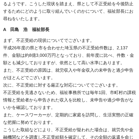
るようです。こうした現状を踏まえ、県として不正受給を今後防止
するためにどのように取り組んでいくのかについて、福祉部長にお
尋ねをいたします。
A 田島 浩 福祉部長
まず、不正受給の現状についてでございます。
平成26年度の県と市を合わせた埼玉県の不正受給件数は、2,137
件、金額は約8億3,000万円となっており、前年度に比べ、件数・金
額とも減少しておりますが、依然として高い水準にあります。
また、不正受給の原因は、就労収入や年金収入の未申告と過少申告
がほとんどでございます。
次に、不正受給に対する厳正な対応についてでございます。
不正受給を見逃さないため、福祉事務所では毎年1回、市町村の課税
情報と受給者から申告された収入を比較し、未申告や過少申告がな
いかを確認しております。
また、ケースワーカーが、定期的に家庭を訪問し、生活実態の正確
な把握に努めております。
こうした取組などにより、不正受給が疑われた場合は、就労先や金
融機関などを調査し不正受給額を確定して、その全額の返還を命じ