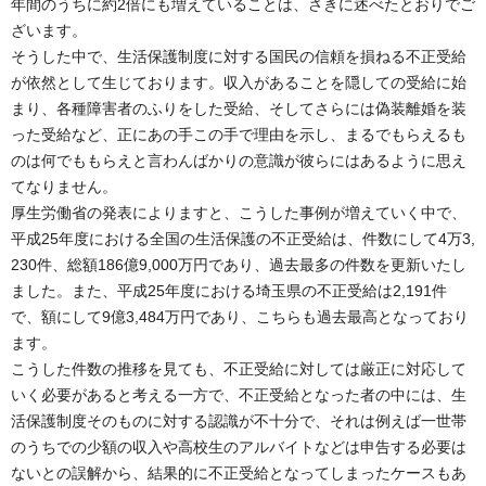
年間のうちに約2倍にも増えていることは、さきに述べたとおりでご
ざいます。
そうした中で、生活保護制度に対する国民の信頼を損ねる不正受給
が依然として生じております。収入があることを隠しての受給に始
まり、各種障害者のふりをした受給、そしてさらには偽装離婚を装
った受給など、正にあの手この手で理由を示し、まるでもらえるも
のは何でももらえと言わんばかりの意識が彼らにはあるように思え
てなりません。
厚生労働省の発表によりますと、こうした事例が増えていく中で、
平成25年度における全国の生活保護の不正受給は、件数にして4万3,
230件、総額186億9,000万円であり、過去最多の件数を更新いたし
ました。また、平成25年度における埼玉県の不正受給は2,191件
で、額にして9億3,484万円であり、こちらも過去最高となっており
ます。
こうした件数の推移を見ても、不正受給に対しては厳正に対応して
いく必要があると考える一方で、不正受給となった者の中には、生
活保護制度そのものに対する認識が不十分で、それは例えば一世帯
のうちでの少額の収入や高校生のアルバイトなどは申告する必要は
ないとの誤解から、結果的に不正受給となってしまったケースもあ