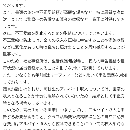
ております。
また、書類の偽造や不正受給額が高額な場合など、特に悪質な者に
対しましては警察への告訴や加算金の徴収など、厳正に対処してお
ります。
次に、不正受給を防止するための取組についてでございます。
不正受給の防止には、全ての収入を正確に申告することや家族状況
などに変化があった時は直ちに届け出ることを周知徹底することが
重要です。
このため、福祉事務所は、生活保護開始時に、収入の申告義務や世
帯状況の届出義務があることを冊子を用いて説明しております。
また、少なくとも年1回はリーフレットなどを用いて申告義務を周知
しております。
議員お話しのとおり、高校生のアルバイト収入については、世帯の
収入となることが十分に理解されていないため、結果として不正受
給となる場合もございます。
このため、高校生がいる世帯につきましては、アルバイト収入も申
告する必要があること、クラブ活動費や資格取得などの自立に必要
な費用はアルバイト収入から控除できることについて高校入学時な