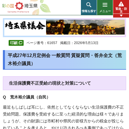
彩の国 埼玉県
緊急・防
情報を探す
メニュー
災
ページ番号：61657
掲載日：2026年5月13日
平成27年12月定例会 一般質問 質疑質問・答弁全文（荒
木裕介議員）
生活保護費不正受給の現状と対策について
Q 荒木裕介議員（自民
）
最近もしばしば耳にし、依然としてなくならない生活保護費の不正
受給問題。保護費を受給するに至った経済的な理由は様々でありま
しょうが、その財源には市町村や県民の皆様方からの税金が投じら
れていることを考えると、やはり許されるべき事例であってはなら