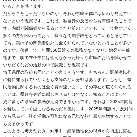
いることを感じます。
だからこそもったいないのが、それが県民全体には伝わり見えてい
ないという現実です。これは、私自身の反省からも痛感することで
す。内部と関係者から見ると当たり前のことでも、そして物すごく
多くの方が関わっており、様々な周知手段をとっていると感じてい
ても、実はその関係者以外に全く知られていないということが多い
のです。落選して、年間360日近くの職務がなくなり、始発から終
電まで、駅で在任中には会えなかった様々な市民のお話を聞かせて
いただくなどの活動の中で認識した現実です。
埼玉県庁の取組も同じことが言えそうです。もちろん、関係者以外
に特に知られていなくとも支障のない分野はあります。しかし、県
民活動に関するものは全く質が違います。その存在が広く知られる
ことは、県政を身近に感じさせるだけでなく、知ることによって、
更に多くの県民の参画が期待できるからです。それは、2025年問題
を解決していく鍵になるものだと感じます。2025年問題は、反対側
から見ると、社会活動が可能になる元気な熟年層が急増することで
もあるからです。
このように考えたとき、知事も、経済活性化の視点から埼玉に潜在