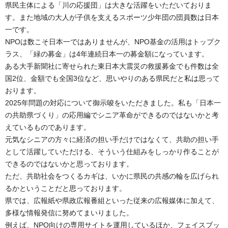
県民主体による「川の応援団」は大きな活躍をいただいておりま
す。また地域の大人が子供を支えるスポーツ少年団の団員数は日本
一です。
NPOは数こそ日本一ではありませんが、NPO基金の活用はトップク
ラス、「緑の募金」は4年連続日本一の募金額になっています。
ある大手新聞社に寄せられた東日本大震災の救援募金でも件数は全
国2位、金額でも全国3位など、思いやりのある県民だと私は思って
おります。
2025年問題の対応について御示唆をいただきました。私も「日本一
の共助県づくり」の応用編でシニア革命ができるのではないかと考
えているものであります。
元気なシニアの方々に経済の担い手だけではなくて、共助の担い手
として活躍していただける、そういう仕組みをしっかり作ることが
できるのではないかと思っております。
ただ、共助社会をつくるカギは、いかに県民の共感の輪を広げられ
るかということだと思っております。
県では、広報紙や県政広報番組といった従来の広報媒体に加えて、
多様な情報発信に努めてまいりました。
例えば、NPO向けの専用サイトを運用しているほか、フェイスブッ