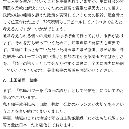
する人材を生かしていくことを重視されていますが、更に社会の諸
問題を柔軟に解決していくための豊富で貴重な県民力として捉え、
政策の柱の範疇を超えた政策を実現していくための根幹、屋台骨と
して位置付けた上で、725万県民にアピールしていくべきであると
考えるんですが、いかがでしょう。
通常考えられる個々の周知手法はほぼ全て行っており、限界があり
ます。それを打ち破っていくために、知事直接の発信力も重要で
す。冒頭に述べさせていただいた埼玉県の県民協働、県民活動、課
題解決へのオープンな問い掛けと参加の場がある埼玉のすばらしさ
を、「埼玉の誇り」として分かりやすく県民に、全国に強力に発信
していただきたいので、是非知事の所感をお聞かせください。
A 上田清司 知事
まず、「県民パワーを『埼玉の誇り』として発信を」についてのお
尋ねでございます。
私も知事就任以来、自助、共助、公助のバランスが大切であるとい
うことを言い続けてまいりました。
事実、地域のことは地域で守る自主防犯組織「わがまち防犯隊」の
質と量は日本一だと確信しております。