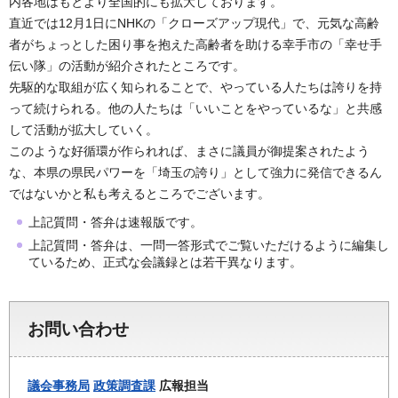
内各地はもとより全国的にも拡大しております。
直近では12月1日にNHKの「クローズアップ現代」で、元気な高齢
者がちょっとした困り事を抱えた高齢者を助ける幸手市の「幸せ手
伝い隊」の活動が紹介されたところです。
先駆的な取組が広く知られることで、やっている人たちは誇りを持
って続けられる。他の人たちは「いいことをやっているな」と共感
して活動が拡大していく。
このような好循環が作られれば、まさに議員が御提案されたよう
な、本県の県民パワーを「埼玉の誇り」として強力に発信できるん
ではないかと私も考えるところでございます。
上記質問・答弁は速報版です。
上記質問・答弁は、一問一答形式でご覧いただけるように編集し
ているため、正式な会議録とは若干異なります。
お問い合わせ
議会事務局
政策調査課
広報担当