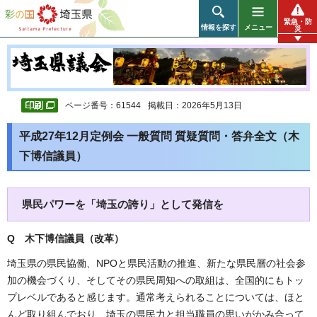
彩の国 埼玉県
緊急・防
情報を探す
メニュー
災
ページ番号：61544
掲載日：2026年5月13日
平成27年12月定例会 一般質問 質疑質問・答弁全文（木
下博信議員）
県民パワーを「埼玉の誇り」として発信を
Q 木下博信議員（改革
）
埼玉県の県民協働、NPOと県民活動の推進、新たな県民層の社会参
加の機会づくり、そしてその県民周知への取組は、全国的にもトッ
プレベルであると感じます。通常考えられることについては、ほと
んど取り組んでおり、埼玉の県民力と担当職員の思いがかみ合って