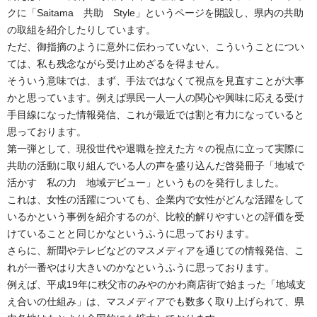
クに「Saitama 共助 Style」というページを開設し、県内の共助
の取組を紹介したりしています。
ただ、御指摘のように意外に伝わっていない、こういうことについ
ては、私も残念ながら受け止めざるを得ません。
そういう意味では、まず、手法ではなくて視点を見直すことが大事
かと思っています。例えば県民一人一人の関心や興味に応える受け
手目線になった情報発信、これが最近では割と有力になっていると
思っております。
第一弾として、現役世代や退職を控えた方々の視点に立って実際に
共助の活動に取り組んでいる人の声を盛り込んだ啓発冊子「地域で
活かす 私の力 地域デビュー」というものを発行しました。
これは、女性の活躍についても、企業内で女性がどんな活躍をして
いるかという事例を紹介するのが、比較的解りやすいとの評価を受
けていることと同じかなというふうに思っております。
さらに、新聞やテレビなどのマスメディアを通じての情報発信、こ
れが一番やはり大きいのかなというふうに思っております。
例えば、平成19年に秩父市のみやのかわ商店街で始まった「地域支
え合いの仕組み」は、マスメディアでも数多く取り上げられて、県