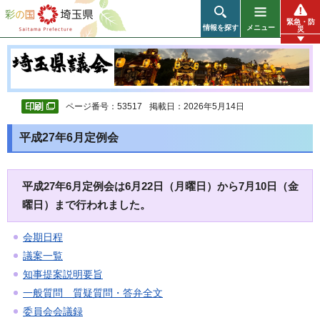
彩の国 埼玉県
緊急・防
情報を探す
メニュー
災
ページ番号：53517
掲載日：2026年5月14日
平成27年6月定例会
平成27年6月定例会は6月22日（月曜日）から7月10日（金
曜日）まで行われました。
会期日程
議案一覧
知事提案説明要旨
一般質問 質疑質問・答弁全文
委員会会議録