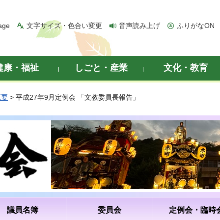
age
文字サイズ・色合い変更
音声読み上げ
ふりがなON
健康・福祉
しごと・産業
文化・教育
概要
> 平成27年9月定例会 「文教委員長報告」
議員名簿
委員会
定例会・臨時