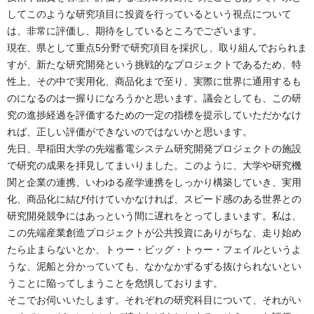
してこのような研究項目に投資を行っているという視点について
は、非常に評価し、期待をしているところでございます。
現在、県として重点5分野で研究項目を採択し、取り組んでおられま
すが、新たな研究開発という挑戦的なプロジェクトであるため、特
性上、その中で実用化、商品化まで至り、実際に世界に通用するも
のになるのは一握りになろうかと思います。議会としても、この研
究の進捗経過を評価するための一定の指標を提示していただかなけ
れば、正しい評価ができないのではないかと思います。
先日、早稲田大学の先端蓄電システム研究開発プロジェクトの施設
で研究の成果を拝見してまいりました。このように、大学や研究機
関と企業の連携、いわゆる産学連携をしっかり構築していき、実用
化、商品化に結び付けていかなければ、スピード感のある世界との
研究開発競争にはあっという間に遅れをとってしまいます。私は、
この先端産業創造プロジェクトが公共投資にありがちな、走り始め
たら止まらないとか、トゥー・ビッグ・トゥー・フェイルというよ
うな、泥船と分かっていても、なかなかずるずる抜けられないとい
うことに陥ってしまうことを危惧しております。
そこでお伺いいたします。それぞれの研究科目について、それがい