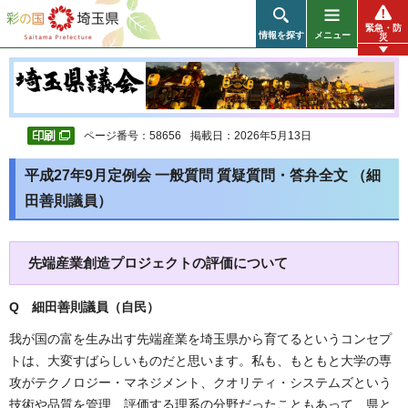
彩の国 埼玉県
緊急・防
情報を探す
メニュー
災
ページ番号：58656
掲載日：2026年5月13日
平成27年9月定例会 一般質問 質疑質問・答弁全文 （細
田善則議員）
先端産業創造プロジェクトの評価について
Q 細田善則議員（自民
）
我が国の富を生み出す先端産業を埼玉県から育てるというコンセプ
トは、大変すばらしいものだと思います。私も、もともと大学の専
攻がテクノロジー・マネジメント、クオリティ・システムズという
技術や品質を管理、評価する理系の分野だったこともあって、県と