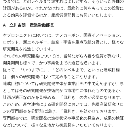
つまでに、どのレベルまで達すればよしとする、そういった評価の
計画があるのか。それがなければ、最終的に何をもってこの投資に
よる効果を評価するのか、産業労働部長にお伺いいたします。
A 立川吉朗 産業労働部長
本プロジェクトにおいては、ナノカーボン、医療イノベーション、
ロボット、新エネルギー、航空・宇宙を重点取組分野とし、様々な
研究開発を推進しています。
それぞれの研究開発については、当然ながら内容や性質が異なり、
開発期間も様々で、かつ事業化までの道筋も違います。
従って、「いつまでに」、「どのレベルまで」といった達成目標
は、個々の研究開発において定めることになります。
達成目標については研究開発主体が事業計画の中で定めますが、県
としてはその研究開発が技術的かつ市場性に優れたものであるか、
計画が適正なのかを見極める、「目利き」の力が必要になります。
このため、産学連携による研究開発においては、先端産業研究サロ
ンの専門部会を分野別に設け、「目利き」を効かせております。
専門部会では、研究開発の進捗状況や事業化の見込み、成果の検証
などについて、様々な見地から御意見をいただいております。