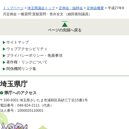
トップページ
>
埼玉県議会トップ
>
定例会・臨時会
>
定例会概要
> 平成27年9
月定例会 一般質問 質疑質問・答弁全文 （細田善則議員）
ページの先頭へ戻る
サイトマップ
ウェブアクセシビリティ
プライバシーポリシー・免責事項
著作権・リンクについて
関係機関リンク集
埼玉県庁
県庁へのアクセス
〒330-9301 埼玉県さいたま市浦和区高砂三丁目15番1号
電話番号：048-824-2111（代表）
法人番号：1000020110001