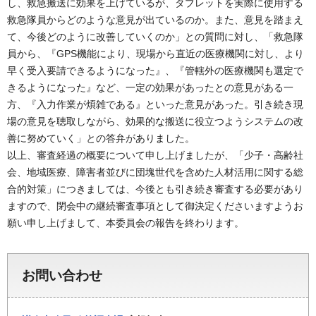
し、救急搬送に効果を上げているが、タブレットを実際に使用する
救急隊員からどのような意見が出ているのか。また、意見を踏まえ
て、今後どのように改善していくのか」との質問に対し、「救急隊
員から、『GPS機能により、現場から直近の医療機関に対し、より
早く受入要請できるようになった』、『管轄外の医療機関も選定で
きるようになった』など、一定の効果があったとの意見がある一
方、『入力作業が煩雑である』といった意見があった。引き続き現
場の意見を聴取しながら、効果的な搬送に役立つようシステムの改
善に努めていく」との答弁がありました。
以上、審査経過の概要について申し上げましたが、「少子・高齢社
会、地域医療、障害者並びに団塊世代を含めた人材活用に関する総
合的対策」につきましては、今後とも引き続き審査する必要があり
ますので、閉会中の継続審査事項として御決定くださいますようお
願い申し上げまして、本委員会の報告を終わります。
お問い合わせ