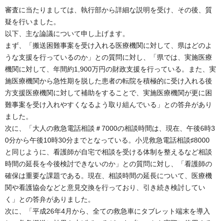
審査に当たりましては、執行部から詳細な説明を受け、その後、質
疑を行いました。
以下、主な論議について申し上げます。
まず、「搬送困難事案を受け入れる医療機関に対して、県はどのよ
うな支援を行っているのか」との質問に対し、「県では、実施医療
機関に対して、年間約1,900万円の財政支援を行っている。また、実
施医療機関から急性期を脱した患者の転院を積極的に受け入れる後
方支援医療機関に対して補助をすることで、実施医療機関が更に困
難事案を受け入れやすくなるよう取り組んでいる」との答弁があり
ました。
次に、「大人の救急電話相談＃7000の相談時間は、現在、午後6時3
0分から午後10時30分までとなっている。小児救急電話相談♯8000
と同じように、看護師が自宅で相談を受ける体制を整えるなど相談
時間の延長を今後検討できないのか」との質問に対し、「看護師の
確保は重要な課題である。現在、相談時間の延長について、医療機
関や看護協会などと意見交換を行っており、引き続き検討してい
く」との答弁がありました。
次に、「平成26年4月から、全ての救急車にタブレット端末を導入