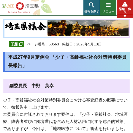
彩の国 埼玉県
緊急・防
情報を探す
メニュー
災
ページ番号：58563
掲載日：2026年5月13日
平成27年9月定例会 「少子・高齢福祉社会対策特別委員
長報告」
副委員長 中野 英幸
少子・高齢福祉社会対策特別委員会における審査経過の概要につい
て、御報告申し上げます。
本委員会に付託されております案件は、「少子・高齢社会、地域医
療、障害者並びに団塊世代を含めた人材活用に関する総合的対策」
でありますが、今回は、「地域医療について」審査を行いました。