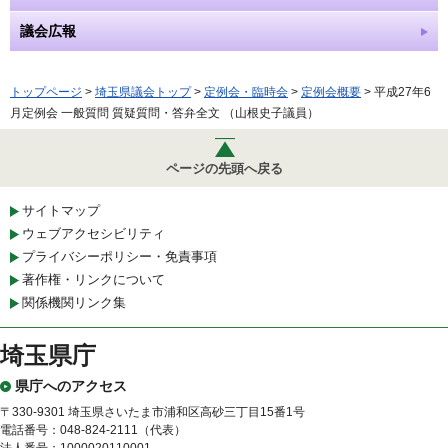
議会広報
トップページ
>
埼玉県議会トップ
>
定例会・臨時会
>
定例会概要
> 平成27年6
月定例会 一般質問 質疑質問・答弁全文 （山根史子議員）
ページの先頭へ戻る
サイトマップ
ウェブアクセシビリティ
プライバシーポリシー・免責事項
著作権・リンクについて
関係機関リンク集
埼玉県庁
県庁へのアクセス
〒330-9301 埼玉県さいたま市浦和区高砂三丁目15番1号
電話番号：048-824-2111（代表）
法人番号：1000020110001