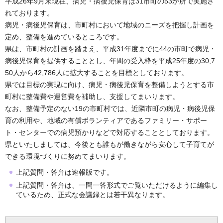
平成26年9月末現在、病児・病後児保育は31市町の53か所で実施さ
れております。
病児・病後児保育は、市町村において地域のニーズを把握し計画を
定め、整備を進めているところです。
県は、市町村の計画を踏まえ、平成31年度までに44の市町で病児・
病後児保育を提供することとし、年間の受入枠を平成25年度の30,7
50人から42,786人に拡大することを目標としております。
県では目標の実現に向け、病児・病後児保育を整備しようとする市
町村に整備費や運営費を補助し、支援してまいります。
なお、整備予定のない19の市町村では、近隣市町の病児・病後児保
育の利用や、地域の有償ボランティアであるファミリー・サポー
ト・センターでの病児預かりなどで対応することとしております。
県といたしましては、今後とも誰もが働きながら安心して子育てが
できる環境づくりに努めてまいります。
上記質問・答弁は速報版です。
上記質問・答弁は、一問一答形式でご覧いただけるように編集し
ているため、正式な会議録とは若干異なります。