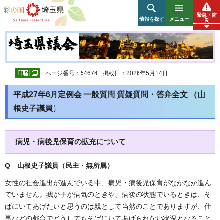
彩の国 埼玉県
緊急・防
情報を探す
メニュー
災
ページ番号：54674
掲載日：2026年5月14日
平成27年6月定例会 一般質問 質疑質問・答弁全文 （山
根史子議員）
病児・病後児保育の拡充について
Q 山根史子議員（民主・無所属）
女性の社会進出が進んでいる中、病児・病後児保育がなかなか進ん
でいません。我が子が病気のときや、病後の状態でいるときは、そ
ばにいてあげたいと思うのは親として当然のことでありますが、仕
事などの都合でどうしてもそばにいてあげられない状況となること