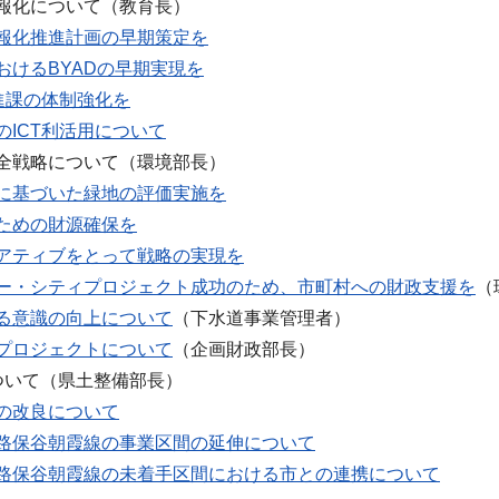
報化について（教育長）
報化推進計画の早期策定を
おけるBYADの早期実現を
推進課の体制強化を
のICT利活用について
全戦略について（環境部長）
に基づいた緑地の評価実施を
ための財源確保を
アティブをとって戦略の実現を
ー・シティプロジェクト成功のため、市町村への財政支援を
（
る意識の向上について
（下水道事業管理者）
プロジェクトについて
（企画財政部長）
ついて（県土整備部長）
の改良について
路保谷朝霞線の事業区間の延伸について
路保谷朝霞線の未着手区間における市との連携について