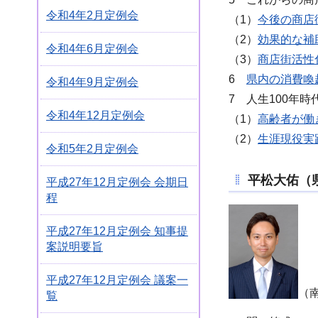
令和4年2月定例会
（1）
今後の商店
（2）
効果的な補
令和4年6月定例会
（3）
商店街活性
6
県内の消費喚
令和4年9月定例会
7 人生100年
令和4年12月定例会
（1）
高齢者が働
（2）
生涯現役実
令和5年2月定例会
平松大佑（
平成27年12月定例会 会期日
程
平成27年12月定例会 知事提
案説明要旨
平成27年12月定例会 議案一
（南
覧