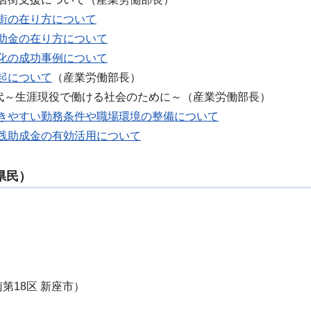
街の在り方について
助金の在り方について
化の成功事例について
起について
（産業労働部長）
時代～生涯現役で働ける社会のために～（産業労働部長）
きやすい勤務条件や職場環境の整備について
践助成金の有効活用について
県民）
第18区 新座市）