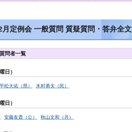
12月定例会 一般質問 質疑質問・答弁全文
疑質問者一覧
水曜日）
平松大佑（県）
木村勇夫（民）
木曜日）
）
安藤友貴（公）
秋山文和（共）