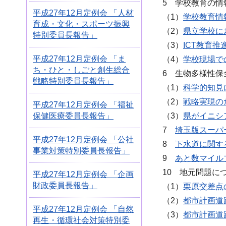
5 学校教育の情
平成27年12月定例会 「人材
（1）
学校教育情
育成・文化・スポーツ振興
（2）
県立学校に
特別委員長報告」
（3）
ICT教育
平成27年12月定例会 「ま
（4）
学校現場で
ち・ひと・しごと創生総合
6 生物多様性保
戦略特別委員長報告」
（1）
科学的知見
（2）
戦略実現の
平成27年12月定例会 「福祉
保健医療委員長報告」
（3）
県がイニシ
7
埼玉版スーパ
平成27年12月定例会 「公社
8
下水道に関す
事業対策特別委員長報告」
9
あと数マイル
10 地元問題に
平成27年12月定例会 「企画
財政委員長報告」
（1）
栗原交差点
（2）
都市計画道
平成27年12月定例会 「自然
（3）
都市計画道
再生・循環社会対策特別委