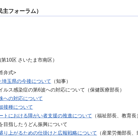
民主フォーラム）
南第10区 さいたま市南区）
答弁式>
えた埼玉県の今後について
（知事）
イルス感染症の第6波への対応について（保健医療部長）
株への対応について
加接種について
ートにおける障がい者支援の推進について
（福祉部長、教育長
を目指したうどん振興について
盛り上がるための仕掛けと広報戦略について
（産業労働部長、