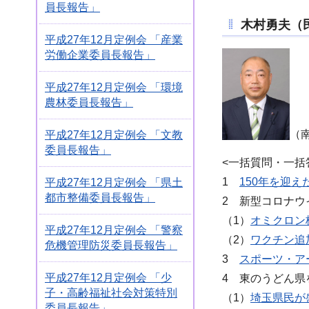
員長報告」
木村勇夫（
平成27年12月定例会 「産業
労働企業委員長報告」
平成27年12月定例会 「環境
農林委員長報告」
（
平成27年12月定例会 「文教
委員長報告」
<一括質問・一括
1
150年を迎
平成27年12月定例会 「県土
都市整備委員長報告」
2 新型コロナウ
（1）
オミクロン
平成27年12月定例会 「警察
（2）
ワクチン追
危機管理防災委員長報告」
3
スポーツ・ア
平成27年12月定例会 「少
4 東のうどん県
子・高齢福祉社会対策特別
（1）
埼玉県民が
委員長報告」