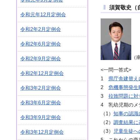
須賀敬史（
令和元年12月定例会
令和2年2月定例会
令和2年6月定例会
（南
令和2年9月定例会
<一問一答式>
令和2年12月定例会
1
県庁舎建替え
2
危機事態発生
令和3年2月定例会
3
拉致問題に対
令和3年6月定例会
4 乳幼児期のメ
（1）
知事の認識
令和3年9月定例会
（2）
調査結果に
（3）
児童生徒へ
令和3年12月定例会
5 これからの商