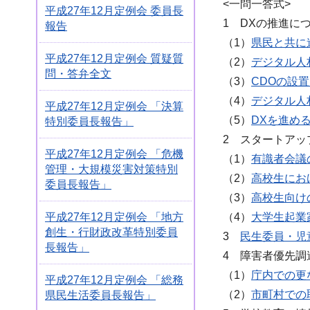
<一問一答式>
平成27年12月定例会 委員長
1 DXの推進に
報告
（1）
県民と共に
平成27年12月定例会 質疑質
（2）
デジタル人
問・答弁全文
（3）
CDOの設
（4）
デジタル人
平成27年12月定例会 「決算
（5）
DXを進め
特別委員長報告」
2 スタートアッ
平成27年12月定例会 「危機
（1）
有識者会議
管理・大規模災害対策特別
（2）
高校生にお
委員長報告」
（3）
高校生向け
平成27年12月定例会 「地方
（4）
大学生起業
創生・行財政改革特別委員
3
民生委員・児
長報告」
4 障害者優先調
（1）
庁内での更
平成27年12月定例会 「総務
（2）
市町村での
県民生活委員長報告」