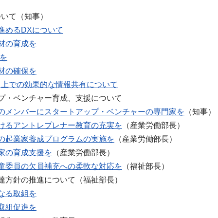
ついて（知事）
進めるDXについて
材の育成を
置を
材の確保を
る上での効果的な情報共有について
プ・ベンチャー育成、支援について
のメンバーにスタートアップ・ベンチャーの専門家を
（知事）
けるアントレプレナー教育の充実を
（産業労働部長）
の起業家養成プログラムの実施を
（産業労働部長）
家の育成支援を
（産業労働部長）
童委員の欠員補充への柔軟な対応を
（福祉部長）
達方針の推進について（福祉部長）
なる取組を
取組促進を