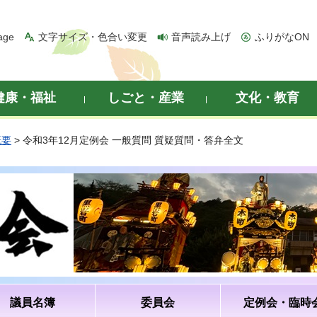
age
文字サイズ・色合い変更
音声読み上げ
ふりがなON
健康・福祉
しごと・産業
文化・教育
概要
> 令和3年12月定例会 一般質問 質疑質問・答弁全文
議員名簿
委員会
定例会・臨時