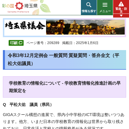
彩の国 埼玉県
緊急・防
情報を探す
メニュー
災
ページ番号：209289
掲載日：2025年1月6日
令和3年12月定例会 一般質問 質疑質問・答弁全文（平
松大佑議員）
学校教育の情報化について - 学校教育情報化推進計画の早
期策定を
Q 平松大佑 議員（県民）
GIGAスクール構想の進展で、県内小中学校のICT環境は整いつつあ
ります。他方、いまだ日本の学校教育の情報化は世界から取り残さ
れており、日常生活と学校との情報格差がある状況です。