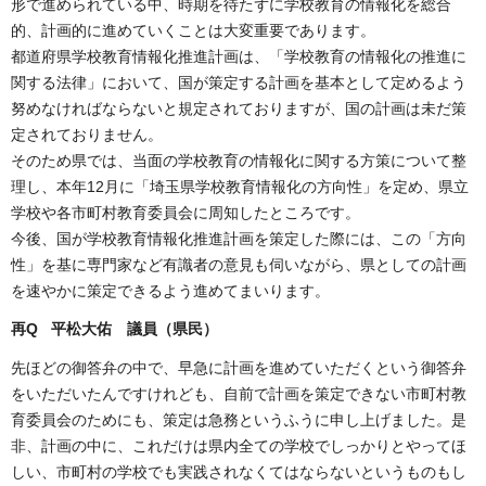
形で進められている中、時期を待たずに学校教育の情報化を総合
的、計画的に進めていくことは大変重要であります。
都道府県学校教育情報化推進計画は、「学校教育の情報化の推進に
関する法律」において、国が策定する計画を基本として定めるよう
努めなければならないと規定されておりますが、国の計画は未だ策
定されておりません。
そのため県では、当面の学校教育の情報化に関する方策について整
理し、本年12月に「埼玉県学校教育情報化の方向性」を定め、県立
学校や各市町村教育委員会に周知したところです。
今後、国が学校教育情報化推進計画を策定した際には、この「方向
性」を基に専門家など有識者の意見も伺いながら、県としての計画
を速やかに策定できるよう進めてまいります。
再Q 平松大佑 議員（県民）
先ほどの御答弁の中で、早急に計画を進めていただくという御答弁
をいただいたんですけれども、自前で計画を策定できない市町村教
育委員会のためにも、策定は急務というふうに申し上げました。是
非、計画の中に、これだけは県内全ての学校でしっかりとやってほ
しい、市町村の学校でも実践されなくてはならないというものもし