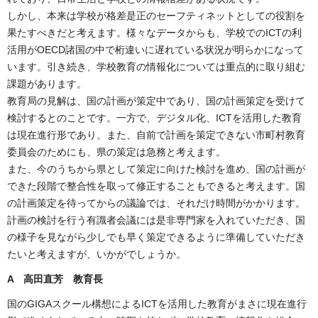
しかし、本来は学校が格差是正のセーフティネットとしての役割を
果たすべきだと考えます。様々なデータからも、学校でのICTの利
活用がOECD諸国の中で桁違いに遅れている状況が明らかになって
います。引き続き、学校教育の情報化については重点的に取り組む
課題があります。
教育局の見解は、国の計画が策定中であり、国の計画策定を受けて
検討するとのことです。一方で、デジタル化、ICTを活用した教育
は現在進行形であり、また、自前で計画を策定できない市町村教育
委員会のためにも、県の策定は急務と考えます。
また、今のうちから県として策定に向けた検討を進め、国の計画が
できた段階で整合性を取って修正することもできると考えます。国
の計画策定を待ってからの議論では、それだけ時間がかかります。
計画の検討を行う有識者会議には是非専門家を入れていただき、国
の様子を見ながら少しでも早く策定できるように準備していただき
たいと考えますが、いかがでしょうか。
A 高田直芳 教育長
国のGIGAスクール構想によるICTを活用した教育がまさに現在進行