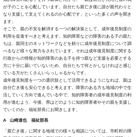
が子のことを心配しています。自分たち親亡き後に誰が親代わりと
なり支援して支えてくれるのか心配です」といった多くの声を聞き
ます。
そこで、親の不安を解消する一つの解決策として、成年後見制度の
利用を促進すべきと考えます。知的障害などの障害のある子の親た
ちは、親同士のネットワークなどを頼りに成年後見制度について調
べるなど様々な努力をされています。それは成年後見制度に関する
行政からの情報が知的障害のある子を持つ親など支援を必要とする
方に十分に届いていないため、自分たちで何とかしなければと感じ
ている方がたくさんいらっしゃるからです。
成年後見制度を一つの選択肢として活用できるようになれば、親は
自分亡き後も安心できると考えます。障害のある方も地域の中で生
活していく方向で進んでいる中で、知的障害者の成年後見制度の利
用が進むよう、今後、県はどのように知的障害者やその親を支援し
ていくのか、福祉部長にお聞きします。
A 山崎達也 福祉部長
「親亡き後」に関する地域での様々な相談については、市町村の障