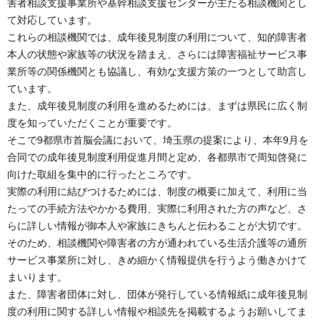
害者相談支援事業所や基幹相談支援センターが主たる相談機関とし
て対応しています。
これらの相談機関では、成年後見制度の利用について、知的障害者
本人の状態や家族等の状況を踏まえ、さらには障害福祉サービス事
業所等の関係機関とも協議し、有効な支援方策の一つとして助言し
ています。
また、成年後見制度の利用を進めるためには、まずは県民に広く制
度を知っていただくことが重要です。
そこで9都県市首脳会議において、埼玉県の提案により、本年9月を
合同での成年後見制度利用促進月間と定め、各都県市で周知啓発に
向けた取組を集中的に行ったところです。
実際の利用に結びつけるためには、制度の概要に加えて、利用に当
たっての手続方法やかかる費用、実際に利用された方の声など、さ
らに詳しい情報が御本人や家族にきちんと伝わることが大切です。
そのため、相談機関や障害者の方が通われている生活介護等の通所
サービス事業所に対し、きめ細かく情報提供を行うよう働きかけて
まいります。
また、障害者団体に対し、団体が発行している情報紙に成年後見制
度の利用に関する詳しい情報や相談先を掲載するようお願いしてま