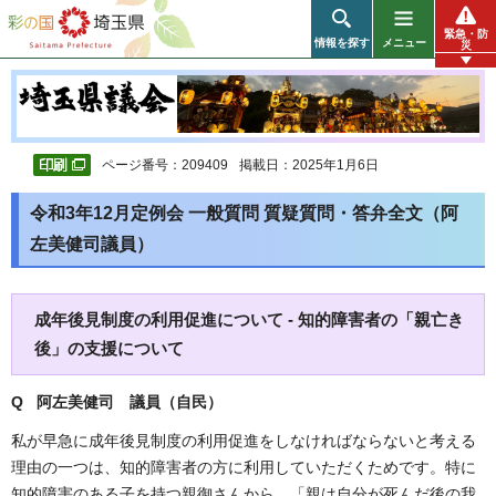
彩の国 埼玉県
緊急・防
情報を探す
メニュー
災
ページ番号：209409
掲載日：2025年1月6日
令和3年12月定例会 一般質問 質疑質問・答弁全文（阿
左美健司議員）
成年後見制度の利用促進について - 知的障害者の「親亡き
後」の支援について
Q 阿左美健司 議員（自民）
私が早急に成年後見制度の利用促進をしなければならないと考える
理由の一つは、知的障害者の方に利用していただくためです。特に
知的障害のある子を持つ親御さんから、「親は自分が死んだ後の我