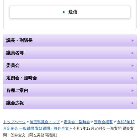
送信
議長・副議長
議員名簿
委員会
定例会・臨時会
各種ご案内
議会広報
トップページ
>
埼玉県議会トップ
>
定例会・臨時会
>
定例会概要
>
令和3年12
月定例会 一般質問 質疑質問・答弁全文
> 令和3年12月定例会 一般質問 質疑質
問・答弁全文（阿左美健司議員）