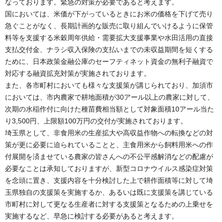
なっております。緊急の対策が必要であると考えます。
国においては、米価が下がっているときにお米の価格を下げて売り
急ぐことがなく、長期計画的な販売に取り組んでいけるように保管
料等を支援する米穀周年供給・需要拡大支援事業や水田活用の直接
支払交付金、ナラシ収入保険の支払いまでの未収益期間を短くする
ために、日本政策金融公庫のセーフティネット資金の無利子融資で
対応する融資拡充対策が実施されております。
また、各市町村においても様々な支援策が講じられており、加須市
においては、市内農家で耕地面積が30アール以上の農家に対して、
次期の水稲作付に向けた種苗費相当額として対象面積10アール当た
り3,500円、上限額100万円の交付が実施されております。
埼玉県として、非食用米の生産拡大や高収益作物への転換などの対
策が更に必要に迫られていることと、主食用米から飼料用米への作
付展開を済ませている農家の皆さんへの不公平感解消などの配慮が
必要なことは承知しておりますが、新型コロナウイルス感染症対策
を念頭に置き、支援内容を十分検討した上で耕作面積等に対して埼
玉県独自の支援策を実施するか、あるいは既に支援策を講じている
市町村に対して更なる生産者に対する支援策となるための上乗せを
実施するなど、早急に検討する必要があると考えます。