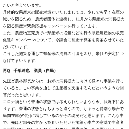
たいと考えています。
具体的な県産米の販売対策といたしましては、少しでも早く在庫の
減少を図るため、農業者団体と連携し、11月から県産米の消費拡大
を図る県産米緊急応援キャンペーンを行っています。
また、農産物直売所での県産米の増量などを行う県産農産物の販売
促進キャンペーンについて、今議会に補正予算案を提案させていた
だいています。
こうした施策を通じて県産米の消費の回復を図り、米価の安定につ
なげてまいります。
再Q 千葉達也 議員（自民）
先ほど農林部長からは、お米の消費拡大に向けて様々な事業を行っ
ていると。この事業を通して生産者を支援するんだというふうな回
答だったと思います。
コロナ禍という普通の状態では考えられないような今、状況下にあ
ります。普通の状態とはちょっと違うので、ちょっと特別な場合で
民間在庫が特別に増しているのが今の現況だと思います。こんな中
で、先ほど部長の方から答弁いただいた施策が本当の意味で生産者