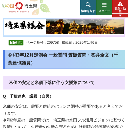
彩の国 埼玉県
緊急・防
情報を探す
メニュー
災
ページ番号：209758
掲載日：2025年1月6日
令和3年12月定例会 一般質問 質疑質問・答弁全文（千
葉達也議員）
米価の安定と米価下落に伴う支援策について
Q 千葉達也 議員（自民）
米価の安定は、需要と供給のバランス調整が重要であると考えてお
ります。
令和2年度の一般質問では、埼玉県の水田フル活用ビジョンに基づく
政策について、生産者の生活を守るためには明確な誘導策が必要で