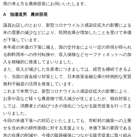
県の考え方を農林部長にお伺いいたします。
A 強瀬道男 農林部長
議員お話しのとおり、新型コロナウイルス感染症拡大の影響による
米の需要の減少などにより、民間在庫が増加したことを受けて米価
が下落しています。
本年産の米価の下落に備え、国の交付金により一定の所得が得られ
る飼料用米への作付転換や、収入保険などセーフティネットへの加
入を積極的に推進してまいりました。
また、収入が減少した生産者につきましては、経営を継続できるよ
う、当面の資金繰り対策として、日本政策金融公庫の特例的な実質
無利子融資の活用を推進しています。
これまで本県では、新型コロナウイルス感染症拡大の影響により、
お茶や花など様々な農産物で収入減少が生じましたが、独自対策と
しては、消費者との結びつきの強化につながる販売促進を行ってま
いりました。
今回の米価下落への対応といたしましても、市町村の施策への上乗
せを含め米の耕作面積に対する支援よりも、米価下落の要因である
米の在庫の削減や、今後の販路確保につながる販売促進に取り組み