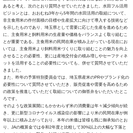
あると考え、次のとおり質問させていただきました。水田フル活用
ビジョンとは、おおむね3年から5年間の水田活用の取組について、
非主食用米の作付面積の目標や生産拡大に向けて導入する技術など
を示したものであり、埼玉県として需要に応じた生産を進めるため
に、主食用米と飼料用米の生産量や価格をバランスよく取り組むこ
とが重要である。主食用米の民間在庫が積み上がっている現在にお
いては、主食用米より飼料用米づくりに取り組むことの魅力を向上
させることの必要性、更には産地交付金の積み増しやセーフティネ
ットを活用することの必要性についても、併せて質問させていただ
きました。
また、昨年の予算特別委員会では、埼玉県産米のPRやブランド化の
必要性について質問させていただき、販売促進や需要を高めるため
の政策を推進していただく取組についての御答弁をいただいたとこ
ろです。
そのような政策展開にもかかわらず米の消費量は年々減少傾向が続
き、更に新型コロナウイルス感染症の影響により米の民間在庫が例
年以上に積み上がっており、本年の米価は皆様も既に御承知のとお
り、JAの概算金では令和2年度と比較して30%以上の大幅な下落と