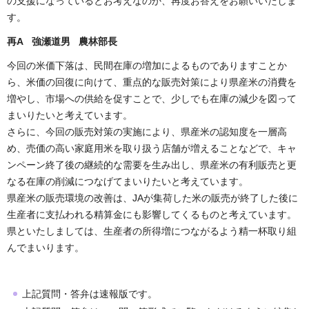
の支援になっているとお考えなのか、再度お答えをお願いいたしま
す。
再A 強瀬道男 農林部長
今回の米価下落は、民間在庫の増加によるものでありますことか
ら、米価の回復に向けて、重点的な販売対策により県産米の消費を
増やし、市場への供給を促すことで、少しでも在庫の減少を図って
まいりたいと考えています。
さらに、今回の販売対策の実施により、県産米の認知度を一層高
め、売価の高い家庭用米を取り扱う店舗が増えることなどで、キャ
ンペーン終了後の継続的な需要を生み出し、県産米の有利販売と更
なる在庫の削減につなげてまいりたいと考えています。
県産米の販売環境の改善は、JAが集荷した米の販売が終了した後に
生産者に支払われる精算金にも影響してくるものと考えています。
県といたしましては、生産者の所得増につながるよう精一杯取り組
んでまいります。
上記質問・答弁は速報版です。