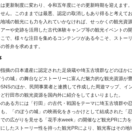
産は更新制度に変わり、令和五年度にその更新時期を迎えます
ません。このままでは最悪、認定の取消しもあり得ると考えて
他地域の観光にも力を入れていかなければ、せっかくの観光資
ツアーや史跡を活用した古代体験キャンプ等の観光イベントの
そこで、様々な注目を集めるコンテンツがある今こそ、ストーリ
事の答弁を求めます。
事
御指摘の日本遺産に認定された足袋蔵や埼玉古墳群などのほかに
ぼうの城」の舞台などストーリーに富んだ魅力的な観光資源が
SNSのほか、民間事業者と連携して作成した周遊マップ、イ
など行田市の観光資源を国内外に紹介をしてまいりました。
心のある方には「行田」の古代・戦国をテーマに埼玉古墳群や
ても、「のぼうの城」の映画化をきっかけとして結成された「
での広がりを見せる「花手水week」の開催など観光PRに力
確にしたストーリー性を持った観光PRにより、観光客はその地