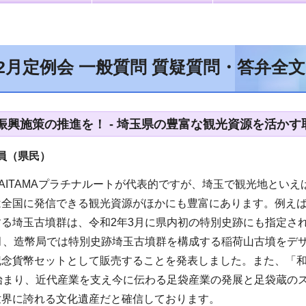
12月定例会 一般質問 質疑質問・答弁全
振興施策の推進を！ - 埼玉県の豊富な観光資源を活かす
員（県民）
AITAMAプラチナルートが代表的ですが、埼玉で観光地とい
は全国に発信できる観光資源がほかにも豊富にあります。例え
る埼玉古墳群は、令和2年3月に県内初の特別史跡にも指定さ
1月、造幣局では特別史跡埼玉古墳群を構成する稲荷山古墳をデ
記念貨幣セットとして販売することを発表しました。また、「
始まり、近代産業を支え今に伝わる足袋産業の発展と足袋蔵のス
世界に誇れる文化遺産だと確信しております。