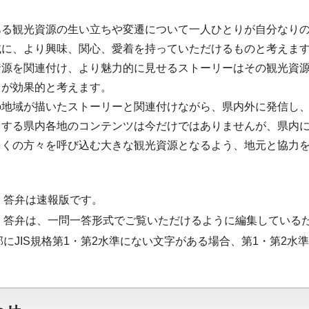
ある観光資源の生い立ちや変遷について一人ひとりが自分なり
域に、より興味、関心、愛着を持っていただけるものと考えま
資源を関連付け、より魅力的に見せるストーリーはその観光資
とが効果的と考えます。
の地域が描いたストーリーと関連付けながら、県内外に発信し
とする県内各地のコンテンツは今だけではありませんが、県内
多くの方々を呼び込む大きな観光資源となるよう、地元と協力
・答弁は速報版です。
・答弁は、一問一答形式でご覧いただけるように編集している
部にJIS規格第1・第2水準にない文字がある場合、第1・第2