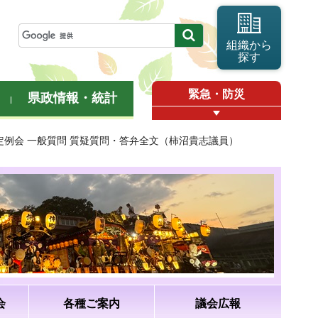
組織から
探す
緊急・防災
県政情報・統計
月定例会 一般質問 質疑質問・答弁全文（柿沼貴志議員）
会
各種ご案内
議会広報