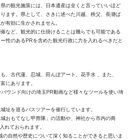
。県の観光施策には、日本遺産は全くと言っていいほど
おります。県として、さきに述べた川越、秩父、長瀞ば
源が有効に生かされません。
開催など、観光的に仕掛けることは幾らでも可能である
ー性のあるPRを含めた観光行政に力を入れるべきだと
も、古代蓮、忍城、田んぼアート、花手水 、また、
豊富にあります。
ンバウンド向けの埼玉PR動画など様々なツールを使い埼
忍城址を巡るバスツアーを催行しています。
忍城おもてなし甲冑隊」の活動や、神社から市内の商
を入れておられます。
域の自然や歴史について深く知ることができると思いま