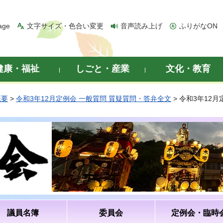
age
文字サイズ・色合い変更
音声読み上げ
ふりがなON
健康・福祉
しごと・産業
文化・教育
概要
>
令和3年12月定例会 一般質問 質疑質問・答弁全文
> 令和3年12
議員名簿
委員会
定例会・臨時