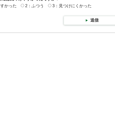
やすかった
2：ふつう
3：見つけにくかった
送信