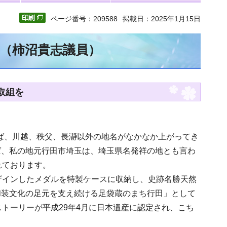
ページ番号：209588
掲載日：2025年1月15日
文（柿沼貴志議員）
取組を
えば、川越、秩父、長瀞以外の地名がなかなか上がってき
ば、私の地元行田市埼玉は、埼玉県名発祥の地とも言わ
れております。
ザインしたメダルを特製ケースに収納し、史跡名勝天然
和装文化の足元を支え続ける足袋蔵のまち行田」として
トーリーが平成29年4月に日本遺産に認定され、こち