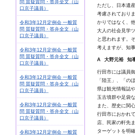
問 質疑質問・答弁全文（山
ただし、日本遺
口京子議員）
考慮されており
かりではなく、
令和3年12月定例会 一般質
問 質疑質問・答弁全文（山
大人の社会見学
口京子議員）
と思われます。
考えますが、知
令和3年12月定例会 一般質
問 質疑質問・答弁全文（山
A 大野元裕 知
口京子議員）
行田市には議員
令和3年12月定例会 一般質
「陸王」、「の
問 質疑質問・答弁全文（山
県は観光情報誌や
口京子議員）
玉古墳群や足袋
令和3年12月定例会 一般質
また、歴史に関
問 質疑質問・答弁全文（山
行田市におかれ
口京子議員）
店、民家の軒先ま
ターゲットを明
令和3年12月定例会 一般質