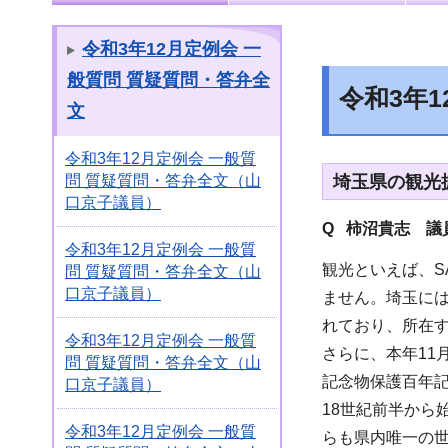
令和3年12月定例会 一
般質問 質疑質問・答弁全
令和3年
文
令和3年12月定例会 一般質
埼玉県の観光
問 質疑質問・答弁全文（山
口京子議員）
Q 柿沼貴志 議
令和3年12月定例会 一般質
観光といえば、S
問 質疑質問・答弁全文（山
口京子議員）
ません。埼玉に
れており、所在す
令和3年12月定例会 一般質
さらに、本年1
問 質疑質問・答弁全文（山
記念物保護百年
口京子議員）
18世紀前半から
令和3年12月定例会 一般質
らも県内唯一の