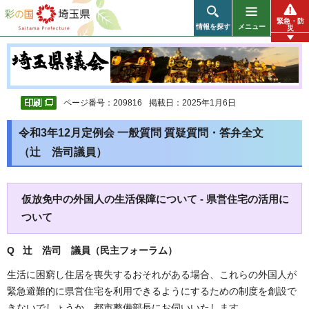
彩の国 埼玉県
緊急・防
情報を探す
メニュー
災
ページ番号：209816
掲載日：2025年1月6日
令和3年12月定例会 一般質問 質疑質問・答弁全文
（辻 浩司議員）
仮放免中の外国人の生活保障について - 県営住宅の活用に
ついて
Q 辻 浩司 議員（民主フォーラム）
生活に困窮し住居を喪失するおそれがある場合、これらの外国人が
緊急避難的に県営住宅を利用できるようにするための制度を創設で
きないでしょうか。都市整備部長にお伺いいたします。