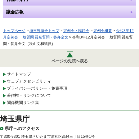
議会広報
トップページ
>
埼玉県議会トップ
>
定例会・臨時会
>
定例会概要
>
令和3年12
月定例会 一般質問 質疑質問・答弁全文
> 令和3年12月定例会 一般質問 質疑質
問・答弁全文（秋山文和議員）
ページの先頭へ戻る
サイトマップ
ウェブアクセシビリティ
プライバシーポリシー・免責事項
著作権・リンクについて
関係機関リンク集
埼玉県庁
県庁へのアクセス
〒330-9301 埼玉県さいたま市浦和区高砂三丁目15番1号