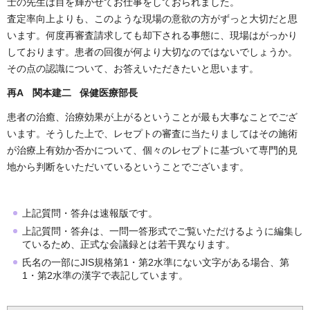
士の先生は目を輝かせてお仕事をしておられました。
査定率向上よりも、このような現場の意欲の方がずっと大切だと思
います。何度再審査請求しても却下される事態に、現場はがっかり
しております。患者の回復が何より大切なのではないでしょうか。
その点の認識について、お答えいただきたいと思います。
再A 関本建二 保健医療部長
患者の治癒、治療効果が上がるということが最も大事なことでござ
います。そうした上で、レセプトの審査に当たりましてはその施術
が治療上有効か否かについて、個々のレセプトに基づいて専門的見
地から判断をいただいているということでございます。
上記質問・答弁は速報版です。
上記質問・答弁は、一問一答形式でご覧いただけるように編集し
ているため、正式な会議録とは若干異なります。
氏名の一部にJIS規格第1・第2水準にない文字がある場合、第
1・第2水準の漢字で表記しています。