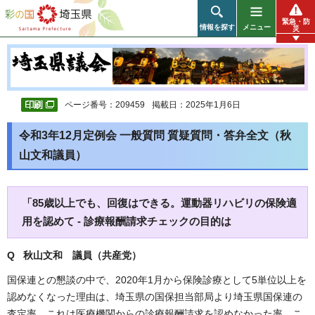
彩の国 埼玉県
緊急・防
情報を探す
メニュー
災
ページ番号：209459
掲載日：2025年1月6日
令和3年12月定例会 一般質問 質疑質問・答弁全文（秋
山文和議員）
「85歳以上でも、回復はできる。運動器リハビリの保険適
用を認めて - 診療報酬請求チェックの目的は
Q 秋山文和 議員（共産党）
国保連との懇談の中で、2020年1月から保険診療として5単位以上を
認めなくなった理由は、埼玉県の国保担当部局より埼玉県国保連の
査定率、これは医療機関からの診療報酬請求を認めなかった率、こ