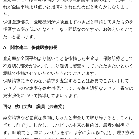
れが全国平均より低いと指摘をされたためだと明らかになりまし
た。
保健医療部長、医療機関が保険適用すべきだと申請してきたものを
拒否する率が低いとなると、なぜ問題なのですか、お答えいただき
たいと思います。
A 関本建二 保健医療部長
査定率が全国平均より低いことを指摘した主旨は、保険診療として
不適切な部分があれば、より適切に審査をしていただきたいという
意味で指摘させていただいたものでございます。
保険請求にそぐわない請求を査定することは必要でございまして、
レセプトの査定率を参考指標として、今後も適切なレセプト審査の
充実強化について指導してまいります。
再Q 秋山文和 議員（共産党）
架空請求など悪質な事例はちゃんと審査して取り締まると、これは
当たり前です。しかし、リハビリの本来の目的は、患者の回復で
す。85歳でも丁寧にリハビリをすれば家に戻れるのだと、理学療法