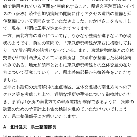
線で供用されている区間を4車線化すること、県道久喜騎西線バイパ
スの（仮称）済生会加須病院の開院に伴うアクセス道路の整備と延
伸整備について質問させていただきました。おかげさまをもちまし
て、現在、順調に工事が進められております。
一方、南北方向の道路については、なかなか整備が進まないのが現
状のようです。前回の質問で、「東武伊勢崎線が東西に横断してお
り、4か所が県道の踏切となっている。また、東武伊勢崎線との立体
交差が都市計画決定されている箇所は、加須市が整備した花崎陸橋
のみである。地元加須市とともに東武伊勢崎線との立体交差の在り
方について研究していく」と、県土整備部長から御答弁をいただき
ました。
是非とも踏切の渋滞解消の重点地区、立体交差後の南北方向へのア
クセス等を考慮した上で、適切な場所や手法について御検討いただ
き、まずは1か所の南北方向の幹線道路が確保できるように、実際の
調査のための予算計上も含め検討を進めていただけないでしょう
か。県土整備部長にお伺いいたします。
A 北田健夫 県土整備部長