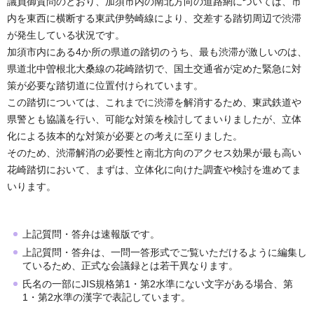
議員御質問のとおり、加須市内の南北方向の道路網については、市
内を東西に横断する東武伊勢崎線により、交差する踏切周辺で渋滞
が発生している状況です。
加須市内にある4か所の県道の踏切のうち、最も渋滞が激しいのは、
県道北中曽根北大桑線の花崎踏切で、国土交通省が定めた緊急に対
策が必要な踏切道に位置付けられています。
この踏切については、これまでに渋滞を解消するため、東武鉄道や
県警とも協議を行い、可能な対策を検討してまいりましたが、立体
化による抜本的な対策が必要との考えに至りました。
そのため、渋滞解消の必要性と南北方向のアクセス効果が最も高い
花崎踏切において、まずは、立体化に向けた調査や検討を進めてま
いります。
上記質問・答弁は速報版です。
上記質問・答弁は、一問一答形式でご覧いただけるように編集し
ているため、正式な会議録とは若干異なります。
氏名の一部にJIS規格第1・第2水準にない文字がある場合、第
1・第2水準の漢字で表記しています。