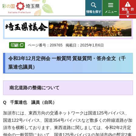
彩の国 埼玉県
緊急・防
情報を探す
メニュー
災
ページ番号：209765
掲載日：2025年1月6日
令和3年12月定例会 一般質問 質疑質問・答弁全文（千
葉達也議員）
南北道路の整備について
Q 千葉達也 議員（自民）
加須市には、東西方向の交通ネットワークは国道125号バイパス、
国道122号バイパス、国道354号バイパスなど数多くの幹線道路が加
須市を横断しております。東西道路に関しましては、令和2年2月定
例会の一般質問において、国道125号バイパスの加須市内の暫定2車